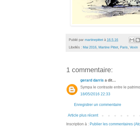
Publié par
martinepittet
à
16.5.16
Libellés :
Mai 2016
,
Martine Pittet
,
Paris
,
Vexin
1 commentaire:
gerard darris
a dit…
Sympa le contraste entre le patrimoi
18/05/2016 22:33
Enregistrer un commentaire
Article plus récent
Inscription à :
Publier les commentaires (At