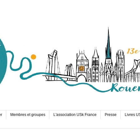
er
Membres et groupes
L'association USk France
Presse
Livres U