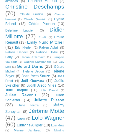
Charline Moreau
(7)
alminhas
(5)
Christine Deschamps
(70)
Claude Guillon
(4)
Claude
Cyrille
Hercent
(1)
Claude Quintric
(1)
Briand
(13)
Cédric Pochon
(13)
Didier
Delphine Laugier
(3)
Millotte
(77)
Emilie
Emdé
(1)
Emily Nudd Mitchell
Renault
(13)
(42)
Eric Nieder
(2)
Fabien Aubril
(5)
Fabien Denoel
(2)
Fabrice Holbé
(2)
Faby
(2)
Florian Afflerbach
(1)
François
Vaudour
(1)
Gabriel Campanario
(1)
Guy
Gérard Darris
(23)
Gérard
Moll
(1)
Hélène
Michel
(4)
Hélène Jégou
(3)
Zeyer
(8)
Jean Yves Sauze
(6)
Joss
Joël Guevara
(11)
Joëlle
Proof
(4)
Sketcher
(6)
Judith Alsop Miles
(14)
Julie Blaquie
(10)
Julie Dautel
(1)
Julien Revenu
(22)
Julien
Juliette Plisson
Schleiffer
(14)
(23)
Jérémy
June Pietra
(5)
Jérôme Motte
Soheylian
(8)
(47)
Lolo Wagner
Lapin
(5)
(60)
Ludivine Alligier
(10)
Luis Ruiz
(2)
Marine Jambeau
(3)
Martine