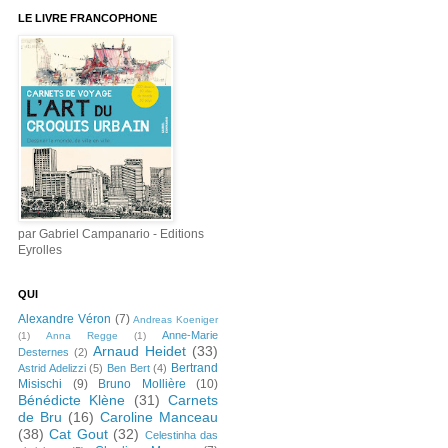
LE LIVRE FRANCOPHONE
par Gabriel Campanario - Editions
Eyrolles
QUI
Alexandre Véron
(7)
Andreas Koeniger
Anne-Marie
(1)
Anna Regge
(1)
Arnaud Heidet
(33)
Desternes
(2)
Bertrand
Astrid Adelizzi
(5)
Ben Bert
(4)
Misischi
(9)
Bruno Mollière
(10)
Bénédicte Klène
(31)
Carnets
de Bru
(16)
Caroline Manceau
(38)
Cat Gout
(32)
Celestinha das