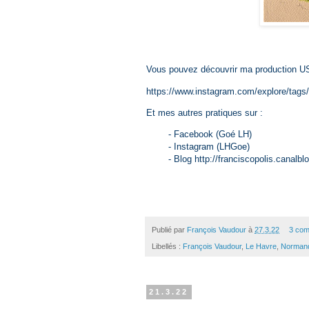
Vous pouvez découvrir ma production US
https://www.instagram.com/explore/tags/
Et mes autres pratiques sur :
- Facebook (Goé LH)
- Instagram (LHGoe)
- Blog http://franciscopolis.canalb
Publié par
François Vaudour
à
27.3.22
3 com
Libellés :
François Vaudour
,
Le Havre
,
Norman
21.3.22