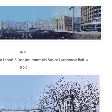
0-0-0
n Lebeuf, à l’une des extrémités Sud de l' »ensemble Bofill ».
0-0-0