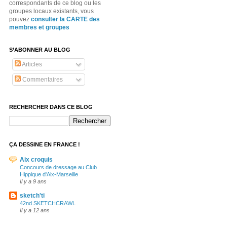
correspondants de ce blog ou les
groupes locaux existants, vous
pouvez
consulter la CARTE des
membres et groupes
S’ABONNER AU BLOG
Articles
Commentaires
RECHERCHER DANS CE BLOG
ÇA DESSINE EN FRANCE !
Aix croquis
Concours de dressage au Club
Hippique d'Aix-Marseille
Il y a 9 ans
sketch'ti
42nd SKETCHCRAWL
Il y a 12 ans