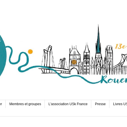
er
Membres et groupes
L'association USk France
Presse
Livres U