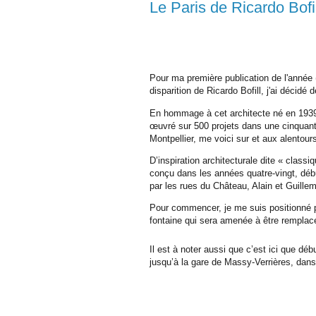
Le Paris de Ricardo Bofil
Pour ma première publication de l'année 
disparition de Ricardo Bofill, j'ai décid
En hommage à cet architecte né en 1939 
œuvré sur 500 projets dans une cinquant
Montpellier, me voici sur et aux alentour
D’inspiration architecturale dite « classi
conçu dans les années quatre-vingt, déb
par les rues du Château, Alain et Guille
Pour commencer, je me suis positionné pl
fontaine qui sera amenée à être remplac
Il est à noter aussi que c’est ici que dé
jusqu’à la gare de Massy-Verrières, dan