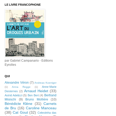
LE LIVRE FRANCOPHONE
par Gabriel Campanario - Editions
Eyrolles
QUI
Alexandre Véron
(7)
Andreas Koeniger
Anne-Marie
(1)
Anna Regge
(1)
Arnaud Heidet
(33)
Desternes
(2)
Bertrand
Astrid Adelizzi
(5)
Ben Bert
(4)
Misischi
(9)
Bruno Mollière
(10)
Bénédicte Klène
(31)
Carnets
de Bru
(16)
Caroline Manceau
(38)
Cat Gout
(32)
Celestinha das