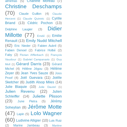
Charline Moreau
(7)
alminhas
(5)
Christine Deschamps
(70)
Claude Guillon
(4)
Claude
Cyrille
Hercent
(1)
Claude Quintric
(1)
Briand
(13)
Cédric Pochon
(13)
Didier
Delphine Laugier
(3)
Millotte
(77)
Emilie
Emdé
(1)
Emily Nudd Mitchell
Renault
(13)
(42)
Eric Nieder
(2)
Fabien Aubril
(5)
Fabien Denoel
(2)
Fabrice Holbé
(2)
Faby
(2)
Florian Afflerbach
(1)
François
Vaudour
(1)
Gabriel Campanario
(1)
Guy
Gérard Darris
(23)
Gérard
Moll
(1)
Hélène
Michel
(4)
Hélène Jégou
(3)
Zeyer
(8)
Jean Yves Sauze
(6)
Joss
Joël Guevara
(11)
Joëlle
Proof
(4)
Sketcher
(6)
Judith Alsop Miles
(14)
Julie Blaquie
(10)
Julie Dautel
(1)
Julien Revenu
(22)
Julien
Juliette Plisson
Schleiffer
(14)
(23)
Jérémy
June Pietra
(5)
Jérôme Motte
Soheylian
(8)
(47)
Lolo Wagner
Lapin
(5)
(60)
Ludivine Alligier
(10)
Luis Ruiz
(2)
Marine Jambeau
(3)
Martine