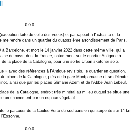
l
0-0-0
(exception faite de celle des voeux
) et par rapport à l'actualité et la
é de me rendre dans un quartier du quatorzième arrondissement de Paris.
à Barcelone, et mort le 14 janvier 2022 dans cette même ville, qui a
aine de pays, dont la France, notamment sur le quartier Antigone à
s de la place de la Catalogne, pour une sortie Urban sketcher solo.
que » avec des références à l’Antique revisités, le quartier en question,
ute place de la Catalogne, près de la gare Montparnasse et se délimite
minot, ainsi que par les places Slimane Azem et de l’Abbé Jean Lebeuf.
ace de la Catalogne, endroit très minéral au milieu duquel se situe une
ée prochainement par un espace végétatif.
bute le parcours de la Coulée Verte du sud parisien qui serpente sur 14 km
s l’Essonne.
0-0-0