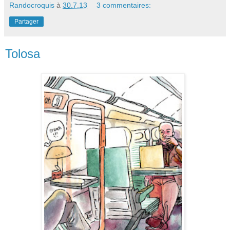
Randocroquis
à
30.7.13
3 commentaires:
Partager
Tolosa