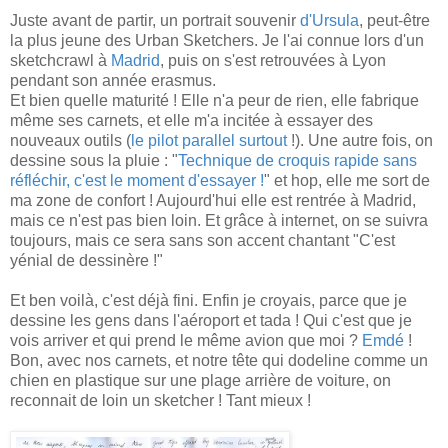
Juste avant de partir, un portrait souvenir
d'Ursula
, peut-être
la plus jeune des Urban Sketchers. Je l'ai connue lors d'un
sketchcrawl à
Madrid
, puis on s'est retrouvées à Lyon
pendant son année erasmus.
Et bien quelle maturité ! Elle n'a peur de rien, elle fabrique
même ses carnets, et elle m'a incitée à essayer des
nouveaux outils (
le pilot parallel surtout
!). Une autre fois, on
dessine sous la pluie : "
Technique de croquis rapide sans
réfléchir, c'est le moment d'essayer !
" et hop, elle me sort de
ma zone de confort ! Aujourd'hui elle est rentrée à Madrid,
mais ce n'est pas bien loin. Et grâce à internet, on se suivra
toujours, mais ce sera sans son accent chantant "C'est
yénial de dessinère !"
Et ben voilà, c'est déjà fini. Enfin je croyais, parce que je
dessine les gens dans l'aéroport et tada ! Qui c'est que je
vois arriver et qui prend le même avion que moi ?
Emdé
!
Bon, avec nos carnets, et notre tête qui dodeline comme un
chien en plastique sur une plage arrière de voiture, on
reconnait de loin un sketcher ! Tant mieux !