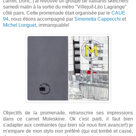
carnet. Donc, j'ai retrouvé un groupe de vaillants sketchers
samedi matin à la sortie du métro "Villejuif-Léo Lagrange"
côté pairs. Cette promenade était organisée par le
CAUE
94
, nous étions accompagné par
Simonetta Cappecchi
et
Michel Longuet
, immanquable!
Objectifs de la promenade, retranscrire ses impressions
dans ce carnet Moleskine. Ok c'est parti, il faut bien
s'adapter aux contraintes (qui bien sûr nous font avancer!) je
m'empare de mon stylo noir préféré (qui est tombé et cassé,