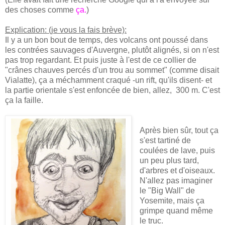
des choses comme
ça
.
)
Explication: (je vous la fais brève):
Il y a un bon bout de temps, des volcans ont poussé dans
les contrées sauvages d'Auvergne, plutôt alignés, si on n'est
pas trop regardant. Et puis juste à l'est de ce collier de
"crânes chauves percés d'un trou au sommet" (comme disait
Vialatte), ça a méchamment craqué -un rift, qu'ils disent- et
la partie orientale s'est enfoncée de bien, allez, 300 m. C'est
ça la faille.
Après bien sûr, tout ça
s'est tartiné de
coulées de lave, puis
un peu plus tard,
d'arbres et d'oiseaux.
N'allez pas imaginer
le "Big Wall" de
Yosemite, mais ça
grimpe quand même
le truc.