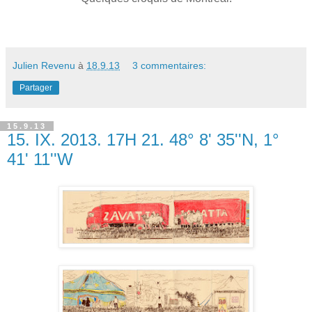
Julien Revenu
à
18.9.13
3 commentaires:
Partager
15.9.13
15. IX. 2013. 17H 21. 48° 8' 35''N, 1°
41' 11''W