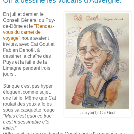
On a dessiné les volcans d'Auvergne.
En juillet dernier, le
Conseil Général du Puy-
de-Dôme et le
"Rendez-
vous du carnet de
voyage"
nous avaient
invités, avec Cat Gout et
Fabien Denoël, à
dessiner la chaîne des
Puys et la faille de la
Limagne pendant trois
jours .
S
ûr que c'est pas hyper
éloquent comme sujet,
une faille. Même que Cat
roulait des yeux affolés
sous sa casquette rouge
acolyte(1): Cat Gout
"Mais c'est quoi ce truc,
c'est indessinable c'te
faille!!"
(Elle avait fait une recherche Google qui a l'a envoyée sur