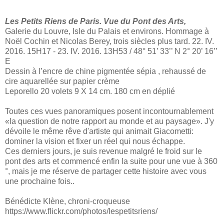
Les Petits Riens de Paris. Vue du Pont des Arts,
Galerie du Louvre, Isle du Palais et environs. Hommage à
Noël Cochin et Nicolas Berey, trois siècles plus tard. 22. IV.
2016. 15H17 - 23. IV. 2016. 13H53 / 48° 51’ 33’’ N 2° 20’ 16’’
E
Dessin à l’encre de chine pigmentée sépia , rehaussé de
cire aquarellée sur papier crème
Leporello 20 volets 9 X 14 cm. 180 cm en déplié
Toutes ces vues panoramiques posent incontournablement
«la question de notre rapport au monde et au paysage». J'y
dévoile le même rêve d'artiste qui animait Giacometti:
dominer la vision et fixer un réel qui nous échappe.
Ces derniers jours, je suis revenue malgré le froid sur le
pont des arts et commencé enfin la suite pour une vue à 360
°, mais je me réserve de partager cette histoire avec vous
une prochaine fois..
Bénédicte Klène, chroni-croqueuse
https://www.flickr.com/photos/lespetitsriens/