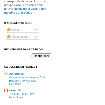
correspondants de ce blog ou les
groupes locaux existants, vous
pouvez
consulter la CARTE des
membres et groupes
S’ABONNER AU BLOG
Articles
Commentaires
RECHERCHER DANS CE BLOG
ÇA DESSINE EN FRANCE !
Aix croquis
Concours de dressage au Club
Hippique d'Aix-Marseille
Il y a 9 ans
sketch'ti
42nd SKETCHCRAWL
Il y a 12 ans