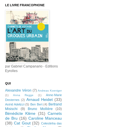
LE LIVRE FRANCOPHONE
par Gabriel Campanario - Editions
Eyrolles
QUI
Alexandre Véron
(7)
Andreas Koeniger
Anne-Marie
(1)
Anna Regge
(1)
Arnaud Heidet
(33)
Desternes
(2)
Bertrand
Astrid Adelizzi
(5)
Ben Bert
(4)
Misischi
(9)
Bruno Mollière
(10)
Bénédicte Klène
(31)
Carnets
de Bru
(16)
Caroline Manceau
(38)
Cat Gout
(32)
Celestinha das