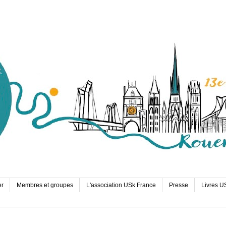
er
Membres et groupes
L'association USk France
Presse
Livres U