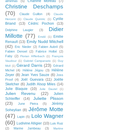
Charline Moreau
(7)
alminhas
(5)
Christine Deschamps
(70)
Claude Guillon
(4)
Claude
Cyrille
Hercent
(1)
Claude Quintric
(1)
Briand
(13)
Cédric Pochon
(13)
Didier
Delphine Laugier
(3)
Millotte
(77)
Emilie
Emdé
(1)
Emily Nudd Mitchell
Renault
(13)
(42)
Eric Nieder
(2)
Fabien Aubril
(5)
Fabien Denoel
(2)
Fabrice Holbé
(2)
Faby
(2)
Florian Afflerbach
(1)
François
Vaudour
(1)
Gabriel Campanario
(1)
Guy
Gérard Darris
(23)
Gérard
Moll
(1)
Hélène
Michel
(4)
Hélène Jégou
(3)
Zeyer
(8)
Jean Yves Sauze
(6)
Joss
Joël Guevara
(11)
Joëlle
Proof
(4)
Sketcher
(6)
Judith Alsop Miles
(14)
Julie Blaquie
(10)
Julie Dautel
(1)
Julien Revenu
(22)
Julien
Juliette Plisson
Schleiffer
(14)
(23)
Jérémy
June Pietra
(5)
Jérôme Motte
Soheylian
(8)
(47)
Lolo Wagner
Lapin
(5)
(60)
Ludivine Alligier
(10)
Luis Ruiz
(2)
Marine Jambeau
(3)
Martine