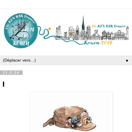
▼
21.2.26