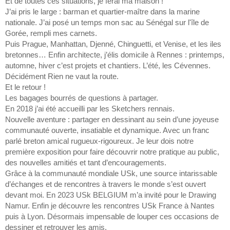
Et de toutes ces situations, je ferai ma maison !
J’ai pris le large : barman et quartier-maître dans la marine
nationale. J’ai posé un temps mon sac au Sénégal sur l'île de
Gorée, rempli mes carnets.
Puis Prague, Manhattan, Djenné, Chinguetti, et Venise, et les iles
bretonnes… Enfin architecte, j’élis domicile à Rennes : printemps,
automne, hiver c’est projets et chantiers. L’été, les Cévennes.
Décidément Rien ne vaut la route.
Et le retour !
Les bagages bourrés de questions à partager.
En 2018 j’ai été accueilli par les Sketchers rennais.
Nouvelle aventure : partager en dessinant au sein d’une joyeuse
communauté ouverte, insatiable et dynamique. Avec un franc
parlé breton amical rugueux-rigoureux. Je leur dois notre
première exposition pour faire découvrir notre pratique au public,
des nouvelles amitiés et tant d’encouragements.
Grâce à la communauté mondiale USk, une source intarissable
d’échanges et de rencontres à travers le monde s’est ouvert
devant moi. En 2023 USk BELGIUM m’a invité pour le Drawing
Namur. Enfin je découvre les rencontres USk France à Nantes
puis à Lyon. Désormais impensable de louper ces occasions de
dessiner et retrouver les amis.