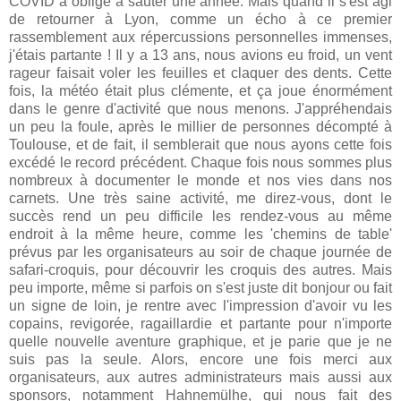
COVID a obligé à sauter une année. Mais quand il s'est agi
de retourner à Lyon, comme un écho à ce premier
rassemblement aux répercussions personnelles immenses,
j'étais partante ! Il y a 13 ans, nous avions eu froid, un vent
rageur faisait voler les feuilles et claquer des dents. Cette
fois, la météo était plus clémente, et ça joue énormément
dans le genre d'activité que nous menons. J'appréhendais
un peu la foule, après le millier de personnes décompté à
Toulouse, et de fait, il semblerait que nous ayons cette fois
excédé le record précédent. Chaque fois nous sommes plus
nombreux à documenter le monde et nos vies dans nos
carnets. Une très saine activité, me direz-vous, dont le
succès rend un peu difficile les rendez-vous au même
endroit à la même heure, comme les 'chemins de table'
prévus par les organisateurs au soir de chaque journée de
safari-croquis, pour découvrir les croquis des autres. Mais
peu importe, même si parfois on s'est juste dit bonjour ou fait
un signe de loin, je rentre avec l'impression d'avoir vu les
copains, revigorée, ragaillardie et partante pour n'importe
quelle nouvelle aventure graphique, et je parie que je ne
suis pas la seule. Alors, encore une fois merci aux
organisateurs, aux autres administrateurs mais aussi aux
sponsors, notamment Hahnemülhe, qui nous fait des