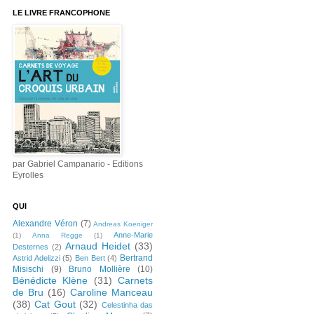
LE LIVRE FRANCOPHONE
par Gabriel Campanario - Editions
Eyrolles
QUI
Alexandre Véron
(7)
Andreas Koeniger
Anne-Marie
(1)
Anna Regge
(1)
Arnaud Heidet
(33)
Desternes
(2)
Bertrand
Astrid Adelizzi
(5)
Ben Bert
(4)
Misischi
(9)
Bruno Mollière
(10)
Bénédicte Klène
(31)
Carnets
de Bru
(16)
Caroline Manceau
(38)
Cat Gout
(32)
Celestinha das