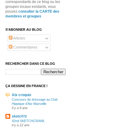
correspondants de ce blog ou les
groupes locaux existants, vous
pouvez
consulter la CARTE des
membres et groupes
S’ABONNER AU BLOG
Articles
Commentaires
RECHERCHER DANS CE BLOG
ÇA DESSINE EN FRANCE !
Aix croquis
Concours de dressage au Club
Hippique d'Aix-Marseille
Il y a 9 ans
sketch'ti
42nd SKETCHCRAWL
Il y a 12 ans