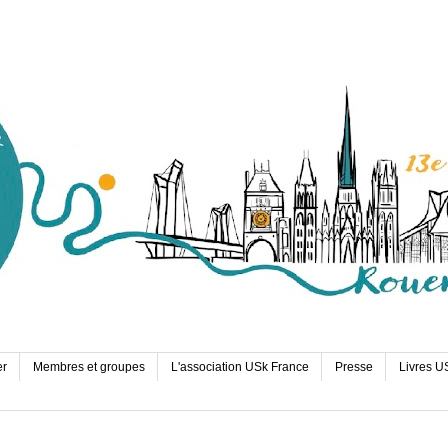
er
Membres et groupes
L'association USk France
Presse
Livres U