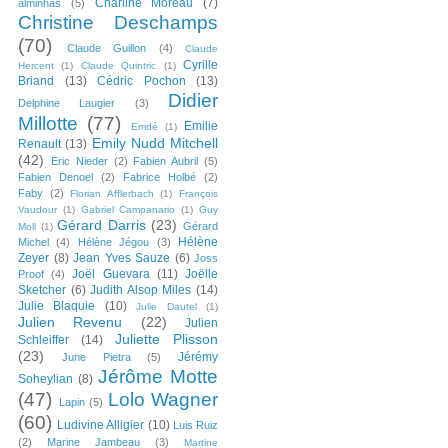
Charline Moreau
(7)
alminhas
(5)
Christine Deschamps
(70)
Claude Guillon
(4)
Claude
Cyrille
Hercent
(1)
Claude Quintric
(1)
Briand
(13)
Cédric Pochon
(13)
Didier
Delphine Laugier
(3)
Millotte
(77)
Emilie
Emdé
(1)
Emily Nudd Mitchell
Renault
(13)
(42)
Eric Nieder
(2)
Fabien Aubril
(5)
Fabien Denoel
(2)
Fabrice Holbé
(2)
Faby
(2)
Florian Afflerbach
(1)
François
Vaudour
(1)
Gabriel Campanario
(1)
Guy
Gérard Darris
(23)
Gérard
Moll
(1)
Hélène
Michel
(4)
Hélène Jégou
(3)
Zeyer
(8)
Jean Yves Sauze
(6)
Joss
Joël Guevara
(11)
Joëlle
Proof
(4)
Sketcher
(6)
Judith Alsop Miles
(14)
Julie Blaquie
(10)
Julie Dautel
(1)
Julien Revenu
(22)
Julien
Juliette Plisson
Schleiffer
(14)
(23)
Jérémy
June Pietra
(5)
Jérôme Motte
Soheylian
(8)
(47)
Lolo Wagner
Lapin
(5)
(60)
Ludivine Alligier
(10)
Luis Ruiz
(2)
Marine Jambeau
(3)
Martine