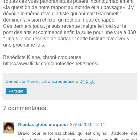
Toutes ces vues panoramiques posent incontournablement
«la question de notre rapport au monde et au paysage». J'y
dévoile le même rêve d'artiste qui animait Giacometti:
dominer la vision et fixer un réel qui nous échappe.
Ces derniers jours, je suis revenue malgré le froid sur le
pont des arts et commencé enfin la suite pour une vue à 360
°, mais je me réserve de partager cette histoire avec vous
une prochaine fois..
Bénédicte Klène, chroni-croqueuse
https://www.flickr.com/photos/lespetitsriens/
Bénédicte Klène , chronicroqueuse
à
24.3.18
Partager
7 commentaires:
Nicolas globe croqueur
27/03/2018 12:14
Bravo pour le format choisi, qui est original. J'adopte moi
aussi parfois cette démarche en dessin, aquarelle, comme