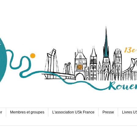
er
Membres et groupes
L'association USk France
Presse
Livres U