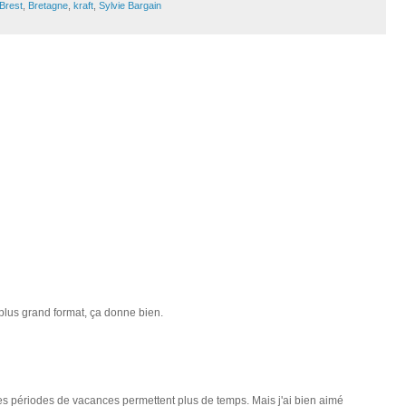
Brest
,
Bretagne
,
kraft
,
Sylvie Bargain
 plus grand format, ça donne bien.
e les périodes de vacances permettent plus de temps. Mais j'ai bien aimé