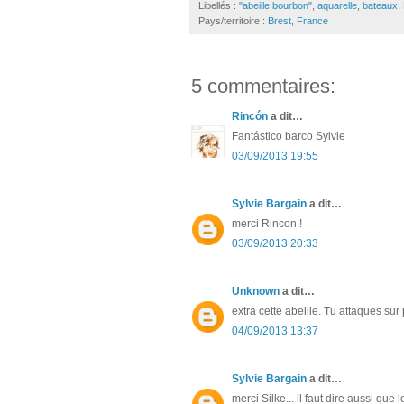
Libellés :
"abeille bourbon"
,
aquarelle
,
bateaux
,
Pays/territoire :
Brest, France
5 commentaires:
Rincón
a dit…
Fantástico barco Sylvie
03/09/2013 19:55
Sylvie Bargain
a dit…
merci Rincon !
03/09/2013 20:33
Unknown
a dit…
extra cette abeille. Tu attaques sur
04/09/2013 13:37
Sylvie Bargain
a dit…
merci Silke... il faut dire aussi qu