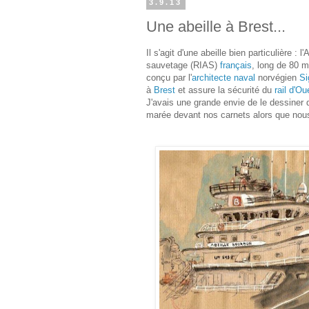
3.9.13
Une abeille à Brest...
Il s'agit d'une abeille bien particulière : 
sauvetage (RIAS)
français
, long de
80 m
conçu par l'
architecte naval
norvégien
Si
à
Brest
et assure la sécurité du
rail d'O
J'avais une grande envie de le dessiner 
marée devant nos carnets alors que nous