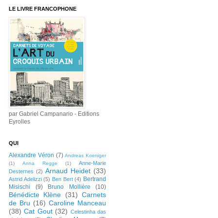
LE LIVRE FRANCOPHONE
par Gabriel Campanario - Editions
Eyrolles
QUI
Alexandre Véron
(7)
Andreas Koeniger
Anne-Marie
(1)
Anna Regge
(1)
Arnaud Heidet
(33)
Desternes
(2)
Bertrand
Astrid Adelizzi
(5)
Ben Bert
(4)
Misischi
(9)
Bruno Mollière
(10)
Bénédicte Klène
(31)
Carnets
de Bru
(16)
Caroline Manceau
(38)
Cat Gout
(32)
Celestinha das