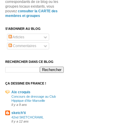
correspondants de ce blog ou les
groupes locaux existants, vous
pouvez
consulter la CARTE des
membres et groupes
S’ABONNER AU BLOG
Articles
Commentaires
RECHERCHER DANS CE BLOG
ÇA DESSINE EN FRANCE !
Aix croquis
Concours de dressage au Club
Hippique d'Aix-Marseille
Il y a 9 ans
sketch'ti
42nd SKETCHCRAWL
Il y a 12 ans