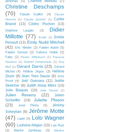
Charline Moreau
(7)
alminhas
(5)
Christine Deschamps
(70)
Claude Guillon
(4)
Claude
Cyrille
Hercent
(1)
Claude Quintric
(1)
Briand
(13)
Cédric Pochon
(13)
Didier
Delphine Laugier
(3)
Millotte
(77)
Emilie
Emdé
(1)
Emily Nudd Mitchell
Renault
(13)
(42)
Eric Nieder
(2)
Fabien Aubril
(5)
Fabien Denoel
(2)
Fabrice Holbé
(2)
Faby
(2)
Florian Afflerbach
(1)
François
Vaudour
(1)
Gabriel Campanario
(1)
Guy
Gérard Darris
(23)
Gérard
Moll
(1)
Hélène
Michel
(4)
Hélène Jégou
(3)
Zeyer
(8)
Jean Yves Sauze
(6)
Joss
Joël Guevara
(11)
Joëlle
Proof
(4)
Sketcher
(6)
Judith Alsop Miles
(14)
Julie Blaquie
(10)
Julie Dautel
(1)
Julien Revenu
(22)
Julien
Juliette Plisson
Schleiffer
(14)
(23)
Jérémy
June Pietra
(5)
Jérôme Motte
Soheylian
(8)
(47)
Lolo Wagner
Lapin
(5)
(60)
Ludivine Alligier
(10)
Luis Ruiz
(2)
Marine Jambeau
(3)
Martine