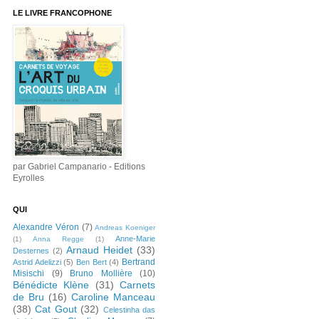
LE LIVRE FRANCOPHONE
par Gabriel Campanario - Editions
Eyrolles
QUI
Alexandre Véron
(7)
Andreas Koeniger
Anne-Marie
(1)
Anna Regge
(1)
Arnaud Heidet
(33)
Desternes
(2)
Bertrand
Astrid Adelizzi
(5)
Ben Bert
(4)
Misischi
(9)
Bruno Mollière
(10)
Bénédicte Klène
(31)
Carnets
de Bru
(16)
Caroline Manceau
(38)
Cat Gout
(32)
Celestinha das