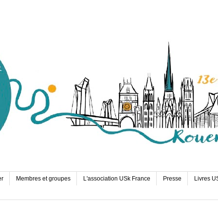
er
Membres et groupes
L'association USk France
Presse
Livres U