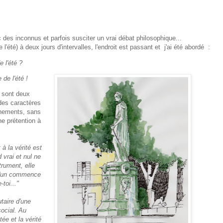
 des inconnus et parfois susciter un vrai débat philosophique...
 l'été) à deux jours d'intervalles, l'endroit est passant et j'ai été abordé :
e l'été ?
e de
l'été !
e sont deux
des caractères
ènements, sans
e prétention à
à la vérité est
 vrai et nul ne
strument, elle
 L'un commence
toi..."
taire d'une
 social. Au
tée et la vérité