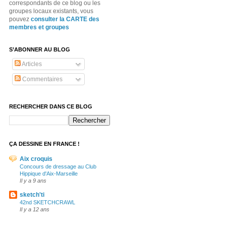
correspondants de ce blog ou les
groupes locaux existants, vous
pouvez
consulter la CARTE des
membres et groupes
S’ABONNER AU BLOG
Articles
Commentaires
RECHERCHER DANS CE BLOG
ÇA DESSINE EN FRANCE !
Aix croquis
Concours de dressage au Club
Hippique d'Aix-Marseille
Il y a 9 ans
sketch'ti
42nd SKETCHCRAWL
Il y a 12 ans