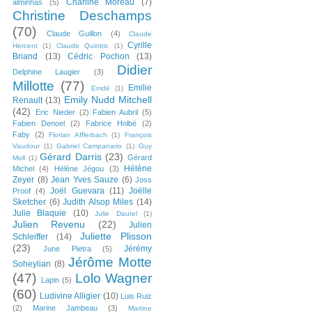
Charline Moreau
(7)
alminhas
(5)
Christine Deschamps
(70)
Claude Guillon
(4)
Claude
Cyrille
Hercent
(1)
Claude Quintric
(1)
Briand
(13)
Cédric Pochon
(13)
Didier
Delphine Laugier
(3)
Millotte
(77)
Emilie
Emdé
(1)
Emily Nudd Mitchell
Renault
(13)
(42)
Eric Nieder
(2)
Fabien Aubril
(5)
Fabien Denoel
(2)
Fabrice Holbé
(2)
Faby
(2)
Florian Afflerbach
(1)
François
Vaudour
(1)
Gabriel Campanario
(1)
Guy
Gérard Darris
(23)
Gérard
Moll
(1)
Hélène
Michel
(4)
Hélène Jégou
(3)
Zeyer
(8)
Jean Yves Sauze
(6)
Joss
Joël Guevara
(11)
Joëlle
Proof
(4)
Sketcher
(6)
Judith Alsop Miles
(14)
Julie Blaquie
(10)
Julie Dautel
(1)
Julien Revenu
(22)
Julien
Juliette Plisson
Schleiffer
(14)
(23)
Jérémy
June Pietra
(5)
Jérôme Motte
Soheylian
(8)
(47)
Lolo Wagner
Lapin
(5)
(60)
Ludivine Alligier
(10)
Luis Ruiz
(2)
Marine Jambeau
(3)
Martine