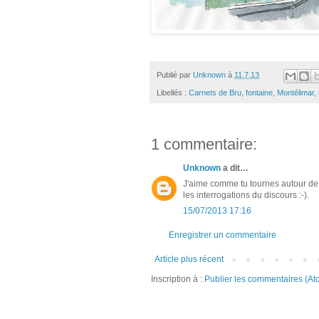
Publié par
Unknown
à
11.7.13
Libellés :
Carnets de Bru
,
fontaine
,
Montélimar
,
1 commentaire:
Unknown
a dit…
J'aime comme tu tournes autour de 
les interrogations du discours :-).
15/07/2013 17:16
Enregistrer un commentaire
Article plus récent
Inscription à :
Publier les commentaires (At