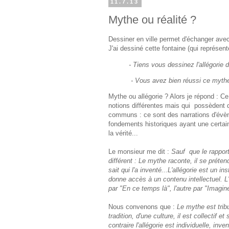
11.7.13
Mythe ou réalité ?
Dessiner en ville permet d'échanger avec
J'ai dessiné cette fontaine (qui représente
- Tiens vous dessinez l'allégorie d
- Vous avez bien réussi ce myth
Mythe ou allégorie ? Alors je répond : C
notions différentes mais qui possèdent 
communs : ce sont des narrations d'év
fondements historiques ayant une certain
la vérité...
Le monsieur me dit :
Sauf que le rapport 
différent : Le mythe raconte, il se prétend
sait qui l'a inventé...L'allégorie est un in
donne accès à un contenu intellectuel.
par "En ce temps là", l'autre par "Imagine-
Nous convenons que :
Le mythe est tribu
tradition, d'une culture, il est collectif et
contraire l'allégorie est individuelle, inven