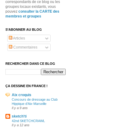
correspondants de ce blog ou les
groupes locaux existants, vous
pouvez
consulter la CARTE des
membres et groupes
S’ABONNER AU BLOG
Articles
Commentaires
RECHERCHER DANS CE BLOG
ÇA DESSINE EN FRANCE !
Aix croquis
Concours de dressage au Club
Hippique d'Aix-Marseille
Il y a 9 ans
sketch'ti
42nd SKETCHCRAWL
Il y a 12 ans