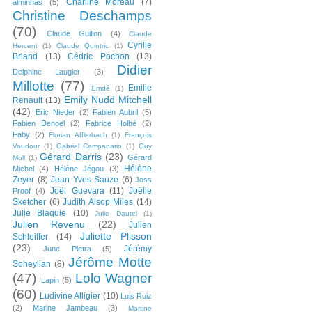
Charline Moreau
(7)
alminhas
(5)
Christine Deschamps
(70)
Claude Guillon
(4)
Claude
Cyrille
Hercent
(1)
Claude Quintric
(1)
Briand
(13)
Cédric Pochon
(13)
Didier
Delphine Laugier
(3)
Millotte
(77)
Emilie
Emdé
(1)
Emily Nudd Mitchell
Renault
(13)
(42)
Eric Nieder
(2)
Fabien Aubril
(5)
Fabien Denoel
(2)
Fabrice Holbé
(2)
Faby
(2)
Florian Afflerbach
(1)
François
Vaudour
(1)
Gabriel Campanario
(1)
Guy
Gérard Darris
(23)
Gérard
Moll
(1)
Hélène
Michel
(4)
Hélène Jégou
(3)
Zeyer
(8)
Jean Yves Sauze
(6)
Joss
Joël Guevara
(11)
Joëlle
Proof
(4)
Sketcher
(6)
Judith Alsop Miles
(14)
Julie Blaquie
(10)
Julie Dautel
(1)
Julien Revenu
(22)
Julien
Juliette Plisson
Schleiffer
(14)
(23)
Jérémy
June Pietra
(5)
Jérôme Motte
Soheylian
(8)
(47)
Lolo Wagner
Lapin
(5)
(60)
Ludivine Alligier
(10)
Luis Ruiz
(2)
Marine Jambeau
(3)
Martine