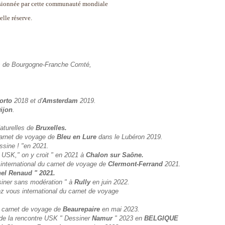
ssionnée par cette communauté mondiale
elle réserve.
s de Bourgogne-Franche Comté,
orto
2018 et d'
Amsterdam
2019.
ijon
.
aturelles de
Bruxelles.
carnet de voyage de
Bleu en Lure
dans le Lubéron 2019.
ssine ! "en 2021.
d USK," on y croit " en 2021 à
Chalon sur Saône.
 international du carnet de voyage de
Clermont-Ferrand
2021.
hel Renaud " 2021.
siner sans modération " à
Rully
en juin 2022.
dez vous international du carnet de voyage
u carnet de voyage de
Beaurepaire
en mai 2023.
 de la rencontre USK " Dessiner
Namur
" 2023 en
BELGIQUE