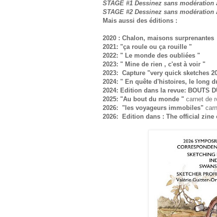
STAGE #1 Dessinez sans modération à 
STAGE #2 Dessinez sans modération à 
Mais aussi des éditions :
2020 : Chalon, maisons surprenantes
2021: "ça roule ou ça rouille "
2022: " Le monde des oubliées "
2023: " Mine de rien , c'est à voir "
2023: Capture "very quick sketches 2
2024: " En quête d'histoires, le long 
2024:
Edition dans la revue: BOUTS DU
2025: "Au bout du monde "
carnet de 
2026: "les voyageurs immobiles"
car
2026: Edition dans : The official zi