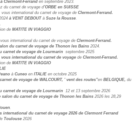
 à Clermont-Ferrand
en septembre 2023.
ez du carnet de voyage d''
ORBE en SUISSE
 vous international du carnet de voyage de
Clermont-Ferrand.
l 2024
à VENT DEBOUT
à
Suze la Rousse
.
.
tion de
MATITE IN VIAGGIO
vous international du carnet de voyage de
Clermont-Ferrand.
salon du carnet de voyage de Thonon les Bains
2024.
u carnet de voyage de Lourmarin
septembre 2025
 vous international du carnet de voyage
de
Clermont-Ferrand.
tion de
MATITE IN VIAGGIO
LIE
Peano
à
Cuneo
en
ITALIE
en octobre 2025
 carnet de voyage de WALCOURT, ' vent des routes"
en
BELGIQUE,
du
u carnet de voyage de Lourmarin
12 et 13 septembre 2026
 salon du carnet de voyage de Thonon les Bains
2026 les 28,29
ouen
.
s international du carnet de voyage 2026 de Clermont Ferrand
de
Toulouse
2026