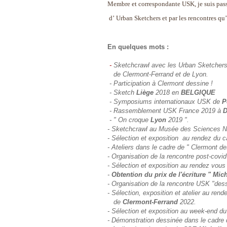
Membre et correspondante USK, je suis pa
d’ Urban Sketchers et par les rencontres qu’
En quelques mots :
-
Sketchcrawl avec les Urban Sketcher
de Clermont-Ferrand et de Lyon.
- Participation à Clermont dessine !
- Sketch
Liège
2018 en
BELGIQUE
- Symposiums internationaux USK de
P
- Rassemblement USK France 2019 à
D
- " On croque
Lyon
2019 ".
- Sketchcrawl au Musée des Sciences N
-
Sélection et exposition au rendez du 
- Ateliers dans le cadre de " Clermont de
- Organisation de la rencontre post-covi
- Sélection et exposition au rendez vous
-
Obtention du prix de l'écriture " Mic
- Organisation de la rencontre USK "des
- Sélection, exposition et atelier au ren
de
Clermont-Ferrand
2022.
- Sélection et exposition au week-end d
- Démonstration dessinée dans le cadre