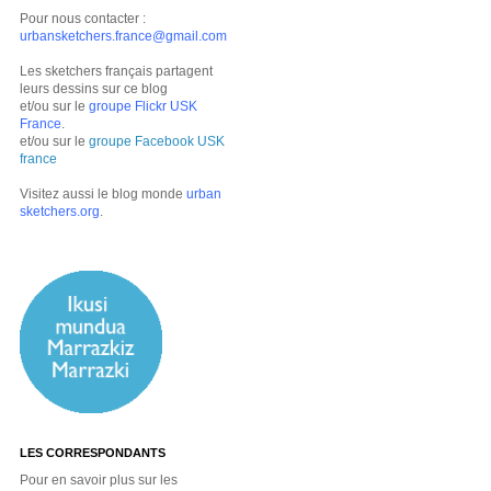
Pour nous contacter :
urbansketchers.france@gmail.com
Les sketchers français partagent
leurs dessins sur ce blog
et/ou sur le
groupe Flickr USK
France
.
et/ou sur le
groupe Facebook USK
france
Visitez aussi le blog monde
urban
sketchers.org
.
LES CORRESPONDANTS
Pour en savoir plus sur les