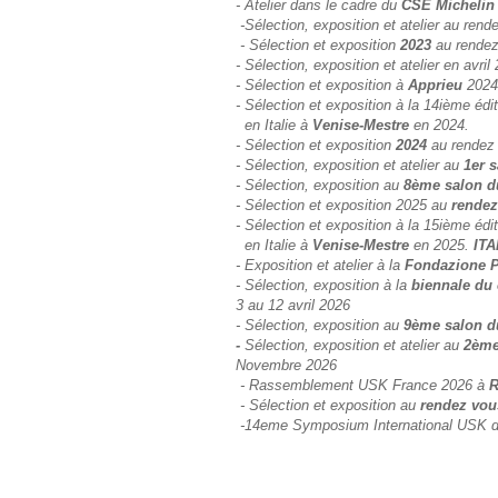
- Atelier dans le cadre du
CSE Michelin
-Sélection, exposition et atelier au rend
- Sélection et exposition
2023
au rendez
- Sélection, exposition et atelier en avri
- Sélection et exposition à
Apprieu
2024
- Sélection et exposition à la 14ième édi
en Italie à
Venise-Mestre
en 2024.
- Sélection et exposition
2024
au rendez 
- Sélection, exposition et atelier au
1er 
- Sélection, exposition au
8ème salon d
- Sélection et exposition 2025 au
rendez
- Sélection et exposition à la 15ième édi
en Italie à
Venise-Mestre
en 2025.
ITA
- Exposition et atelier à la
Fondazione 
- Sélection, exposition à la
biennale du
3 au 12 avril 2026
-
Sélection, exposition au
9ème salon d
-
Sélection, exposition et atelier au
2ème
Novembre 2026
- Rassemblement USK France 2026 à
R
- Sélection et exposition au
rendez vou
-14eme Symposium International USK 