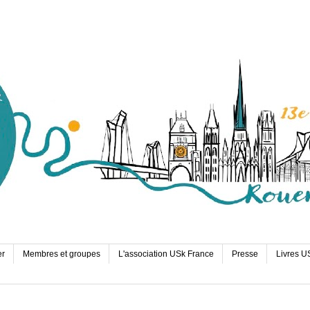
er
Membres et groupes
L'association USk France
Presse
Livres U