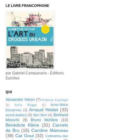
LE LIVRE FRANCOPHONE
par Gabriel Campanario - Editions
Eyrolles
QUI
Alexandre Véron
(7)
Andreas Koeniger
Anne-Marie
(1)
Anna Regge
(1)
Arnaud Heidet
(33)
Desternes
(2)
Bertrand
Astrid Adelizzi
(5)
Ben Bert
(4)
Misischi
(9)
Bruno Mollière
(10)
Bénédicte Klène
(31)
Carnets
de Bru
(16)
Caroline Manceau
(38)
Cat Gout
(32)
Celestinha das