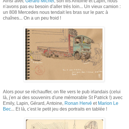
Ainsi avec
Gérard Michel
, son fils Antoine et Lapin, nous
n'avons pas eu besoin d'aller très loin... Un vieux camion :
un 808 Mercedes nous tendait les bras sur le parc à
chaînes... On a un peu froid !
Alors pour se réchauffer, on file vers le pub irlandais (celui
là, j'en ai des souvenirs d'une mémorable St Patrick !) avec
Emily, Lapin, Gérard, Antoine,
Ronan Hervé
et
Marion Le
Bec
... Et là, c'est le petit jeu des portraits en tablée !