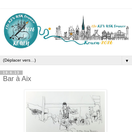
▼
18.6.13
Bar à Aix