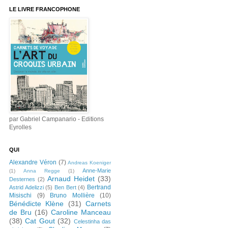
LE LIVRE FRANCOPHONE
par Gabriel Campanario - Editions
Eyrolles
QUI
Alexandre Véron
(7)
Andreas Koeniger
Anne-Marie
(1)
Anna Regge
(1)
Arnaud Heidet
(33)
Desternes
(2)
Bertrand
Astrid Adelizzi
(5)
Ben Bert
(4)
Misischi
(9)
Bruno Mollière
(10)
Bénédicte Klène
(31)
Carnets
de Bru
(16)
Caroline Manceau
(38)
Cat Gout
(32)
Celestinha das