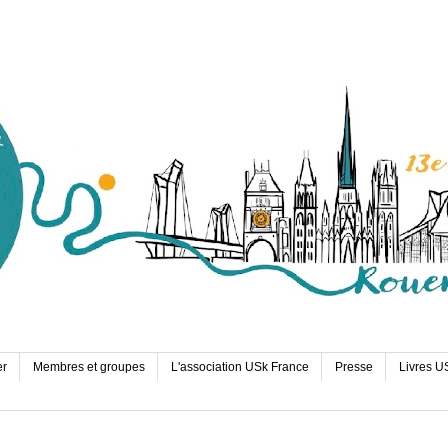
er
Membres et groupes
L'association USk France
Presse
Livres U