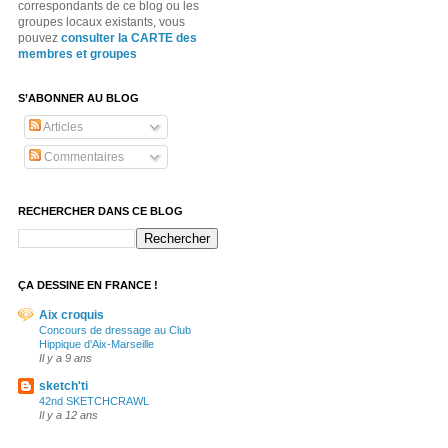
correspondants de ce blog ou les
groupes locaux existants, vous
pouvez
consulter la CARTE des
membres et groupes
S’ABONNER AU BLOG
Articles
Commentaires
RECHERCHER DANS CE BLOG
ÇA DESSINE EN FRANCE !
Aix croquis
Concours de dressage au Club
Hippique d'Aix-Marseille
Il y a 9 ans
sketch'ti
42nd SKETCHCRAWL
Il y a 12 ans