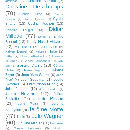
Charline Moreau
(7)
alminhas
(5)
Christine Deschamps
(70)
Claude Guillon
(4)
Claude
Cyrille
Hercent
(1)
Claude Quintric
(1)
Briand
(13)
Cédric Pochon
(13)
Didier
Delphine Laugier
(3)
Millotte
(77)
Emilie
Emdé
(1)
Emily Nudd Mitchell
Renault
(13)
(42)
Eric Nieder
(2)
Fabien Aubril
(5)
Fabien Denoel
(2)
Fabrice Holbé
(2)
Faby
(2)
Florian Afflerbach
(1)
François
Vaudour
(1)
Gabriel Campanario
(1)
Guy
Gérard Darris
(23)
Gérard
Moll
(1)
Hélène
Michel
(4)
Hélène Jégou
(3)
Zeyer
(8)
Jean Yves Sauze
(6)
Joss
Joël Guevara
(11)
Joëlle
Proof
(4)
Sketcher
(6)
Judith Alsop Miles
(14)
Julie Blaquie
(10)
Julie Dautel
(1)
Julien Revenu
(22)
Julien
Juliette Plisson
Schleiffer
(14)
(23)
Jérémy
June Pietra
(5)
Jérôme Motte
Soheylian
(8)
(47)
Lolo Wagner
Lapin
(5)
(60)
Ludivine Alligier
(10)
Luis Ruiz
(2)
Marine Jambeau
(3)
Martine