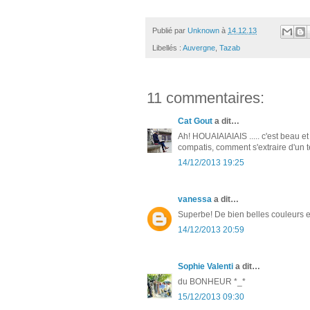
Publié par
Unknown
à
14.12.13
Libellés :
Auvergne
,
Tazab
11 commentaires:
Cat Gout
a dit…
Ah! HOUAIAIAIAIS ..... c'est beau et a
compatis, comment s'extraire d'un tel
14/12/2013 19:25
vanessa
a dit…
Superbe! De bien belles couleurs e
14/12/2013 20:59
Sophie Valenti
a dit…
du BONHEUR *_*
15/12/2013 09:30