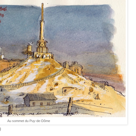
Au sommet du Puy-de-Dôme
)