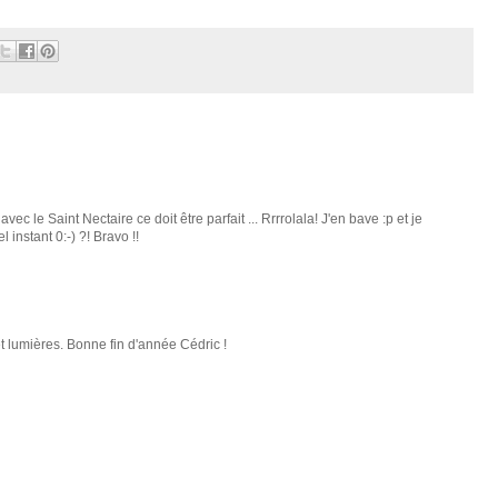
vec le Saint Nectaire ce doit être parfait ... Rrrrolala! J'en bave :p et je
 instant 0:-) ?! Bravo !!
t lumières. Bonne fin d'année Cédric !