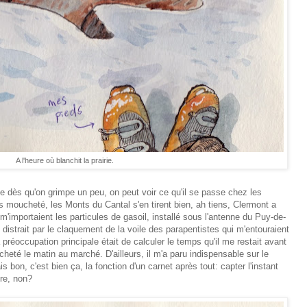
A l'heure où blanchit la prairie.
e dès qu'on grimpe un peu, on peut voir ce qu'il se passe chez les
is moucheté, les Monts du Cantal s'en tirent bien, ah tiens, Clermont a
 m'importaient les particules de gasoil, installé sous l'antenne du Puy-de-
distrait par le claquement de la voile des parapentistes qui m'entouraient
 préoccupation principale était de calculer le temps qu'il me restait avant
cheté le matin au marché. D'ailleurs, il m'a paru indispensable sur le
bon, c'est bien ça, la fonction d'un carnet après tout: capter l'instant
ire, non?