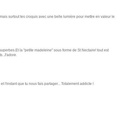
r, mais surtout tes croquis avec une belle lumière pour mettre en valeur le
uperbes.Et la "petite madeleine" sous forme de St Nectaire! tout est
ts. J'adore.
 et l'instant que tu nous fais partager... Totalement addicte !