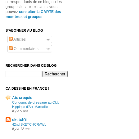
correspondants de ce blog ou les
groupes locaux existants, vous
pouvez
consulter la CARTE des
membres et groupes
S’ABONNER AU BLOG
Articles
Commentaires
RECHERCHER DANS CE BLOG
ÇA DESSINE EN FRANCE !
Aix croquis
Concours de dressage au Club
Hippique d'Aix-Marseille
Il y a 9 ans
sketch'ti
42nd SKETCHCRAWL
Il y a 12 ans