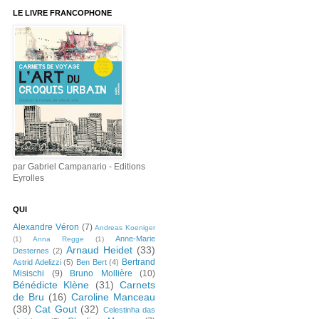
LE LIVRE FRANCOPHONE
par Gabriel Campanario - Editions
Eyrolles
QUI
Alexandre Véron
(7)
Andreas Koeniger
Anne-Marie
(1)
Anna Regge
(1)
Arnaud Heidet
(33)
Desternes
(2)
Bertrand
Astrid Adelizzi
(5)
Ben Bert
(4)
Misischi
(9)
Bruno Mollière
(10)
Bénédicte Klène
(31)
Carnets
de Bru
(16)
Caroline Manceau
(38)
Cat Gout
(32)
Celestinha das