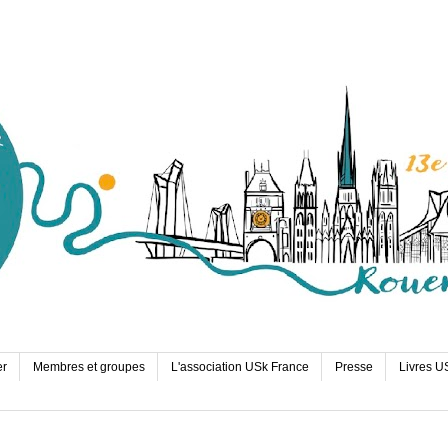
er
Membres et groupes
L'association USk France
Presse
Livres U