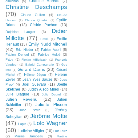
Charline Moreau
(7)
alminhas
(5)
Christine Deschamps
(70)
Claude Guillon
(4)
Claude
Cyrille
Hercent
(1)
Claude Quintric
(1)
Briand
(13)
Cédric Pochon
(13)
Didier
Delphine Laugier
(3)
Millotte
(77)
Emilie
Emdé
(1)
Emily Nudd Mitchell
Renault
(13)
(42)
Eric Nieder
(2)
Fabien Aubril
(5)
Fabien Denoel
(2)
Fabrice Holbé
(2)
Faby
(2)
Florian Afflerbach
(1)
François
Vaudour
(1)
Gabriel Campanario
(1)
Guy
Gérard Darris
(23)
Gérard
Moll
(1)
Hélène
Michel
(4)
Hélène Jégou
(3)
Zeyer
(8)
Jean Yves Sauze
(6)
Joss
Joël Guevara
(11)
Joëlle
Proof
(4)
Sketcher
(6)
Judith Alsop Miles
(14)
Julie Blaquie
(10)
Julie Dautel
(1)
Julien Revenu
(22)
Julien
Juliette Plisson
Schleiffer
(14)
(23)
Jérémy
June Pietra
(5)
Jérôme Motte
Soheylian
(8)
(47)
Lolo Wagner
Lapin
(5)
(60)
Ludivine Alligier
(10)
Luis Ruiz
(2)
Marine Jambeau
(3)
Martine