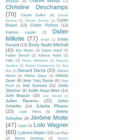
Charline Moreau
(7)
alminhas
(5)
Christine Deschamps
(70)
Claude Guillon
(4)
Claude
Cyrille
Hercent
(1)
Claude Quintric
(1)
Briand
(13)
Cédric Pochon
(13)
Didier
Delphine Laugier
(3)
Millotte
(77)
Emilie
Emdé
(1)
Emily Nudd Mitchell
Renault
(13)
(42)
Eric Nieder
(2)
Fabien Aubril
(5)
Fabien Denoel
(2)
Fabrice Holbé
(2)
Faby
(2)
Florian Afflerbach
(1)
François
Vaudour
(1)
Gabriel Campanario
(1)
Guy
Gérard Darris
(23)
Gérard
Moll
(1)
Hélène
Michel
(4)
Hélène Jégou
(3)
Zeyer
(8)
Jean Yves Sauze
(6)
Joss
Joël Guevara
(11)
Joëlle
Proof
(4)
Sketcher
(6)
Judith Alsop Miles
(14)
Julie Blaquie
(10)
Julie Dautel
(1)
Julien Revenu
(22)
Julien
Juliette Plisson
Schleiffer
(14)
(23)
Jérémy
June Pietra
(5)
Jérôme Motte
Soheylian
(8)
(47)
Lolo Wagner
Lapin
(5)
(60)
Ludivine Alligier
(10)
Luis Ruiz
(2)
Marine Jambeau
(3)
Martine