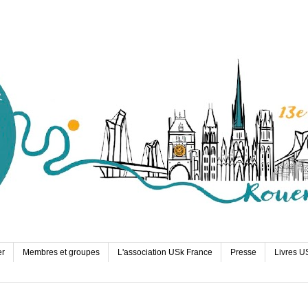
er
Membres et groupes
L'association USk France
Presse
Livres U