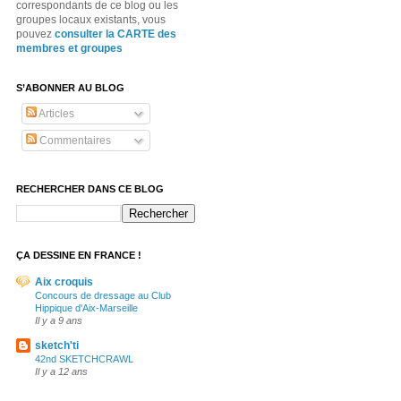
correspondants de ce blog ou les
groupes locaux existants, vous
pouvez
consulter la CARTE des
membres et groupes
S’ABONNER AU BLOG
Articles
Commentaires
RECHERCHER DANS CE BLOG
ÇA DESSINE EN FRANCE !
Aix croquis
Concours de dressage au Club
Hippique d'Aix-Marseille
Il y a 9 ans
sketch'ti
42nd SKETCHCRAWL
Il y a 12 ans