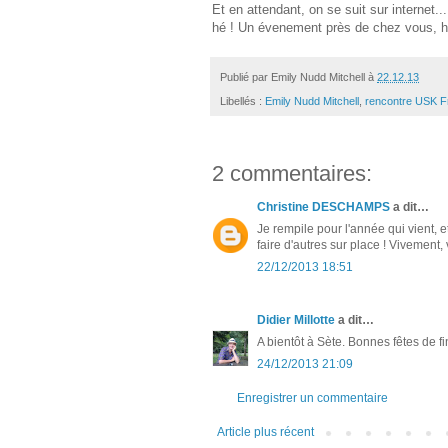
Et en attendant, on se suit sur internet..
hé ! Un évenement près de chez vous, h
Publié par
Emily Nudd Mitchell
à
22.12.13
Libellés :
Emily Nudd Mitchell
,
rencontre USK F
2 commentaires:
Christine DESCHAMPS
a dit…
Je rempile pour l'année qui vient, e
faire d'autres sur place ! Vivement,
22/12/2013 18:51
Didier Millotte
a dit…
A bientôt à Sète. Bonnes fêtes de f
24/12/2013 21:09
Enregistrer un commentaire
Article plus récent