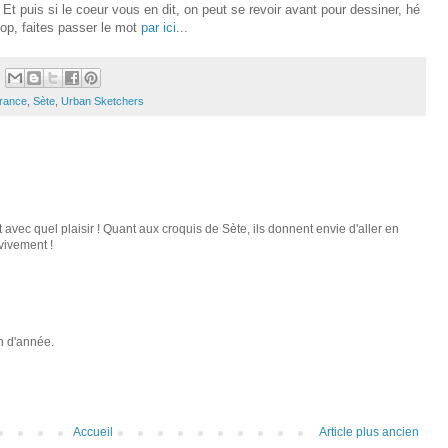
. Et puis si le coeur vous en dit, on peut se revoir avant pour dessiner, hé
op, faites passer le mot
par ici
...
rance
,
Sète
,
Urban Sketchers
t avec quel plaisir ! Quant aux croquis de Sète, ils donnent envie d'aller en
 vivement !
in d'année.
Accueil
Article plus ancien