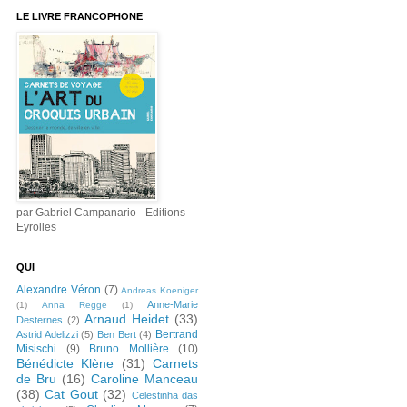
LE LIVRE FRANCOPHONE
par Gabriel Campanario - Editions
Eyrolles
QUI
Alexandre Véron
(7)
Andreas Koeniger
Anne-Marie
(1)
Anna Regge
(1)
Arnaud Heidet
(33)
Desternes
(2)
Bertrand
Astrid Adelizzi
(5)
Ben Bert
(4)
Misischi
(9)
Bruno Mollière
(10)
Bénédicte Klène
(31)
Carnets
de Bru
(16)
Caroline Manceau
(38)
Cat Gout
(32)
Celestinha das