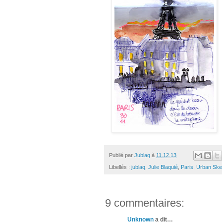
Publié par
Jublaq
à
11.12.13
Libellés :
jublaq
,
Julie Blaquié
,
Paris
,
Urban Ske
9 commentaires:
Unknown
a dit…