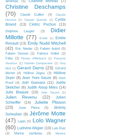
Charline Moreau
(7)
alminhas
(5)
Christine Deschamps
(70)
Claude Guillon
(4)
Claude
Cyrille
Hercent
(1)
Claude Quintric
(1)
Briand
(13)
Cédric Pochon
(13)
Didier
Delphine Laugier
(3)
Millotte
(77)
Emilie
Emdé
(1)
Emily Nudd Mitchell
Renault
(13)
(42)
Eric Nieder
(2)
Fabien Aubril
(5)
Fabien Denoel
(2)
Fabrice Holbé
(2)
Faby
(2)
Florian Afflerbach
(1)
François
Vaudour
(1)
Gabriel Campanario
(1)
Guy
Gérard Darris
(23)
Gérard
Moll
(1)
Hélène
Michel
(4)
Hélène Jégou
(3)
Zeyer
(8)
Jean Yves Sauze
(6)
Joss
Joël Guevara
(11)
Joëlle
Proof
(4)
Sketcher
(6)
Judith Alsop Miles
(14)
Julie Blaquie
(10)
Julie Dautel
(1)
Julien Revenu
(22)
Julien
Juliette Plisson
Schleiffer
(14)
(23)
Jérémy
June Pietra
(5)
Jérôme Motte
Soheylian
(8)
(47)
Lolo Wagner
Lapin
(5)
(60)
Ludivine Alligier
(10)
Luis Ruiz
(2)
Marine Jambeau
(3)
Martine