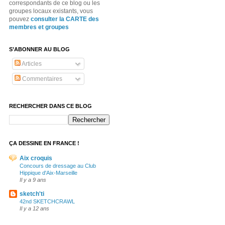
correspondants de ce blog ou les
groupes locaux existants, vous
pouvez
consulter la CARTE des
membres et groupes
S’ABONNER AU BLOG
Articles
Commentaires
RECHERCHER DANS CE BLOG
ÇA DESSINE EN FRANCE !
Aix croquis
Concours de dressage au Club
Hippique d'Aix-Marseille
Il y a 9 ans
sketch'ti
42nd SKETCHCRAWL
Il y a 12 ans