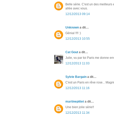
Belle série. C'est un des meilleurs
allée avec vous.
12/12/2013 09:14
Unknown
a dit…
Génial !!!! :)
12/12/2013 10:55
Cat Gout
a dit…
Julie, vu par toi Paris me donne env
12/12/2013 11:03
Sylvie Bargain
a dit…
C'est un Paris en rêve rose... Magni
12/12/2013 11:16
martinepittet
a dit…
Une bien jolie série!!
12/12/2013 11:34