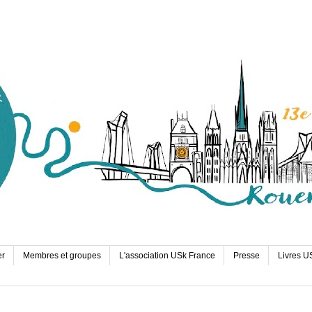
er
Membres et groupes
L'association USk France
Presse
Livres U