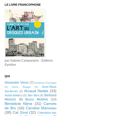
LE LIVRE FRANCOPHONE
par Gabriel Campanario - Editions
Eyrolles
QUI
Alexandre Véron
(7)
Andreas Koeniger
Anne-Marie
(1)
Anna Regge
(1)
Arnaud Heidet
(33)
Desternes
(2)
Bertrand
Astrid Adelizzi
(5)
Ben Bert
(4)
Misischi
(9)
Bruno Mollière
(10)
Bénédicte Klène
(31)
Carnets
de Bru
(16)
Caroline Manceau
(38)
Cat Gout
(32)
Celestinha das