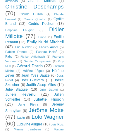
Charline Moreau
(7)
alminhas
(5)
Christine Deschamps
(70)
Claude Guillon
(4)
Claude
Cyrille
Hercent
(1)
Claude Quintric
(1)
Briand
(13)
Cédric Pochon
(13)
Didier
Delphine Laugier
(3)
Millotte
(77)
Emilie
Emdé
(1)
Emily Nudd Mitchell
Renault
(13)
(42)
Eric Nieder
(2)
Fabien Aubril
(5)
Fabien Denoel
(2)
Fabrice Holbé
(2)
Faby
(2)
Florian Afflerbach
(1)
François
Vaudour
(1)
Gabriel Campanario
(1)
Guy
Gérard Darris
(23)
Gérard
Moll
(1)
Hélène
Michel
(4)
Hélène Jégou
(3)
Zeyer
(8)
Jean Yves Sauze
(6)
Joss
Joël Guevara
(11)
Joëlle
Proof
(4)
Sketcher
(6)
Judith Alsop Miles
(14)
Julie Blaquie
(10)
Julie Dautel
(1)
Julien Revenu
(22)
Julien
Juliette Plisson
Schleiffer
(14)
(23)
Jérémy
June Pietra
(5)
Jérôme Motte
Soheylian
(8)
(47)
Lolo Wagner
Lapin
(5)
(60)
Ludivine Alligier
(10)
Luis Ruiz
(2)
Marine Jambeau
(3)
Martine