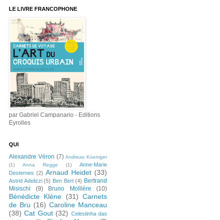
LE LIVRE FRANCOPHONE
par Gabriel Campanario - Editions
Eyrolles
QUI
Alexandre Véron
(7)
Andreas Koeniger
Anne-Marie
(1)
Anna Regge
(1)
Arnaud Heidet
(33)
Desternes
(2)
Bertrand
Astrid Adelizzi
(5)
Ben Bert
(4)
Misischi
(9)
Bruno Mollière
(10)
Bénédicte Klène
(31)
Carnets
de Bru
(16)
Caroline Manceau
(38)
Cat Gout
(32)
Celestinha das