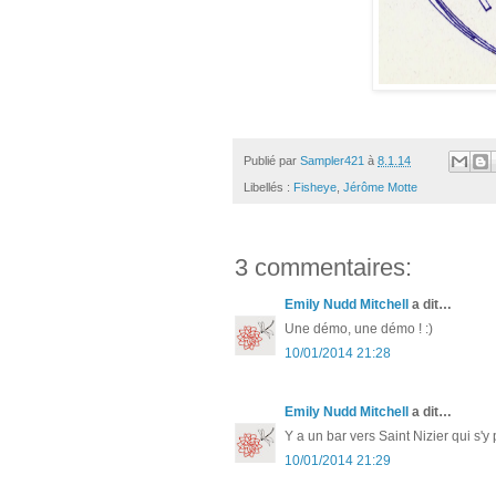
Publié par
Sampler421
à
8.1.14
Libellés :
Fisheye
,
Jérôme Motte
3 commentaires:
Emily Nudd Mitchell
a dit…
Une démo, une démo ! :)
10/01/2014 21:28
Emily Nudd Mitchell
a dit…
Y a un bar vers Saint Nizier qui s'y
10/01/2014 21:29