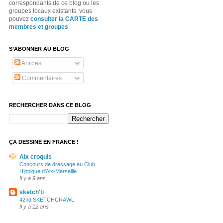
correspondants de ce blog ou les
groupes locaux existants, vous
pouvez
consulter la CARTE des
membres et groupes
S’ABONNER AU BLOG
Articles
Commentaires
RECHERCHER DANS CE BLOG
ÇA DESSINE EN FRANCE !
Aix croquis
Concours de dressage au Club
Hippique d'Aix-Marseille
Il y a 9 ans
sketch'ti
42nd SKETCHCRAWL
Il y a 12 ans