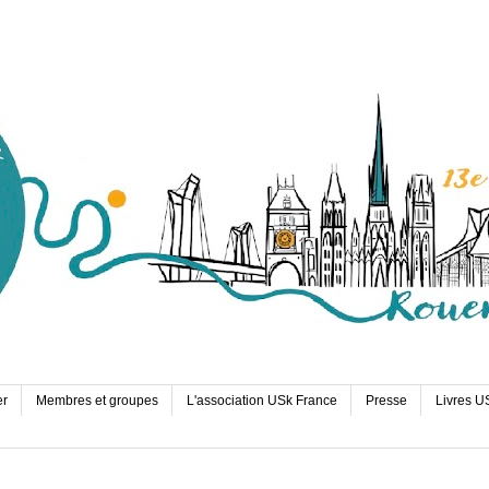
er
Membres et groupes
L'association USk France
Presse
Livres U