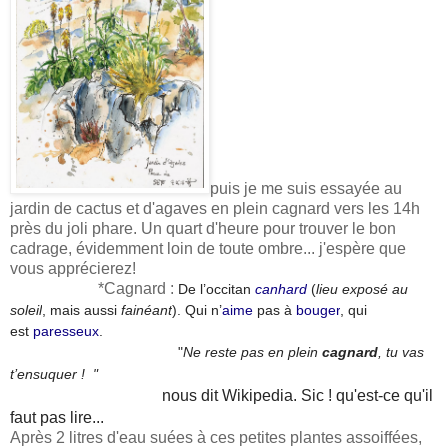
puis je me suis essayée au
jardin de cactus et d'agaves en plein cagnard vers les 14h
près du joli phare. Un quart d'heure pour trouver le bon
cadrage, évidemment loin de toute ombre... j'espère que
vous apprécierez!
*
Cagnard :
De l’occitan
canhard
(
lieu exposé au
soleil
, mais aussi
fainéant
).
Qui n’
aime
pas à
bouger
, qui
est
paresseux
.
"
Ne reste pas en plein
cagnard
, tu vas
t’ensuquer ! "
nous dit Wikipedia. Sic ! qu'est-ce qu'il
faut pas lire...
Après 2 litres d'eau suées à ces petites plantes assoiffées,