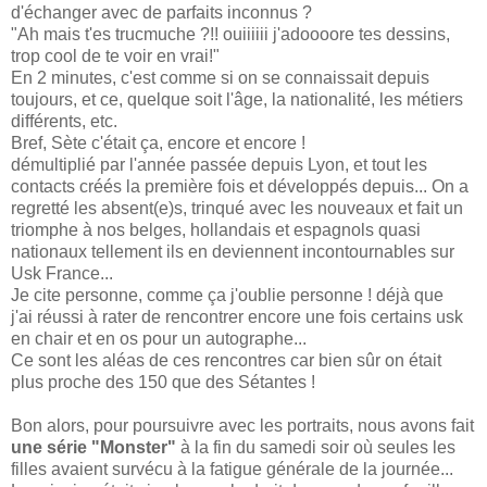
d'échanger avec de parfaits inconnus ?
"Ah mais t'es trucmuche ?!! ouiiiiii j'adoooore tes dessins,
trop cool de te voir en vrai!"
En 2 minutes, c'est comme si on se connaissait depuis
toujours, et ce, quelque soit l'âge,
la nationalité,
les métiers
différents, etc.
Bref, Sète c'était ça, encore et encore !
démultiplié par l'année passée depuis Lyon, et tout les
contacts créés la première fois et
développés depuis... On a
regretté les absent(e)s, trinqué avec les nouveaux et fait un
triomphe à nos belges, hollandais et espagnols quasi
nationaux tellement ils en deviennent incontournables sur
Usk France...
Je cite personne, comme ça j'oublie personne ! déjà que
j'ai réussi à rater de rencontrer encore une fois certains usk
en chair et en os pour un autographe...
Ce sont les aléas de ces rencontres car bien sûr on était
plus proche des 150 que des Sétantes !
Bon alors, pour poursuivre avec les portraits, nous avons fait
une série "Monster"
à la fin du samedi soir où seules les
filles avaient survécu à la fatigue générale de la journée...