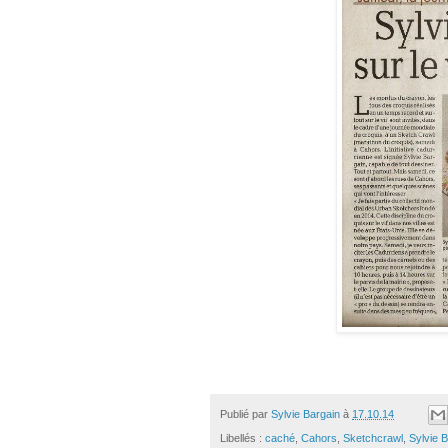
Publié par
Sylvie Bargain
à
17.10.14
Libellés :
caché
,
Cahors
,
Sketchcrawl
,
Sylvie 