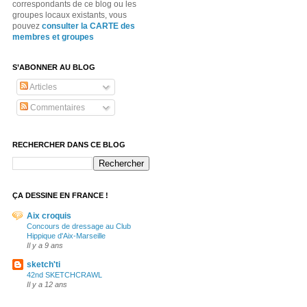
correspondants de ce blog ou les
groupes locaux existants, vous
pouvez
consulter la CARTE des
membres et groupes
S’ABONNER AU BLOG
Articles
Commentaires
RECHERCHER DANS CE BLOG
ÇA DESSINE EN FRANCE !
Aix croquis
Concours de dressage au Club
Hippique d'Aix-Marseille
Il y a 9 ans
sketch'ti
42nd SKETCHCRAWL
Il y a 12 ans