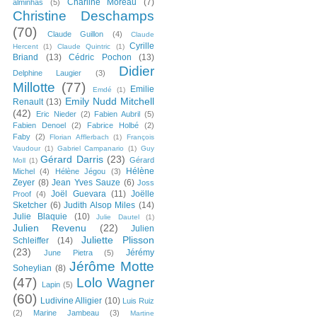
Charline Moreau
(7)
alminhas
(5)
Christine Deschamps
(70)
Claude Guillon
(4)
Claude
Cyrille
Hercent
(1)
Claude Quintric
(1)
Briand
(13)
Cédric Pochon
(13)
Didier
Delphine Laugier
(3)
Millotte
(77)
Emilie
Emdé
(1)
Emily Nudd Mitchell
Renault
(13)
(42)
Eric Nieder
(2)
Fabien Aubril
(5)
Fabien Denoel
(2)
Fabrice Holbé
(2)
Faby
(2)
Florian Afflerbach
(1)
François
Vaudour
(1)
Gabriel Campanario
(1)
Guy
Gérard Darris
(23)
Gérard
Moll
(1)
Hélène
Michel
(4)
Hélène Jégou
(3)
Zeyer
(8)
Jean Yves Sauze
(6)
Joss
Joël Guevara
(11)
Joëlle
Proof
(4)
Sketcher
(6)
Judith Alsop Miles
(14)
Julie Blaquie
(10)
Julie Dautel
(1)
Julien Revenu
(22)
Julien
Juliette Plisson
Schleiffer
(14)
(23)
Jérémy
June Pietra
(5)
Jérôme Motte
Soheylian
(8)
(47)
Lolo Wagner
Lapin
(5)
(60)
Ludivine Alligier
(10)
Luis Ruiz
(2)
Marine Jambeau
(3)
Martine