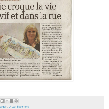
Bargain
,
Urban Sketchers