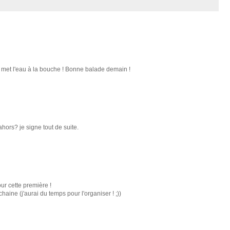
qui met l'eau à la bouche ! Bonne balade demain !
ors? je signe tout de suite.
our cette première !
aine (j'aurai du temps pour l'organiser ! ;))