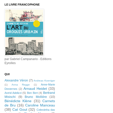
LE LIVRE FRANCOPHONE
par Gabriel Campanario - Editions
Eyrolles
QUI
Alexandre Véron
(7)
Andreas Koeniger
Anne-Marie
(1)
Anna Regge
(1)
Arnaud Heidet
(33)
Desternes
(2)
Bertrand
Astrid Adelizzi
(5)
Ben Bert
(4)
Misischi
(9)
Bruno Mollière
(10)
Bénédicte Klène
(31)
Carnets
de Bru
(16)
Caroline Manceau
(38)
Cat Gout
(32)
Celestinha das