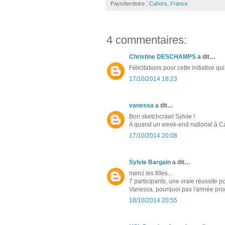
Pays/territoire :
Cahors, France
4 commentaires:
Christine DESCHAMPS
a dit…
Félicitations pour cette initiative 
17/10/2014 18:23
vanessa
a dit…
Bon sketchcrawl Sylvie !
A quand un week-end national à Cah
17/10/2014 20:08
Sylvie Bargain
a dit…
merci les filles...
7 participants, une vraie réussite p
Vanessa, pourquoi pas l'année proch
18/10/2014 20:55