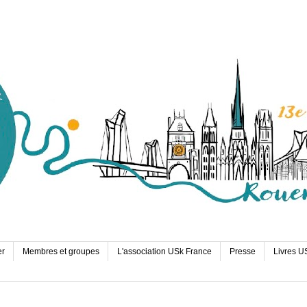
er
Membres et groupes
L'association USk France
Presse
Livres U