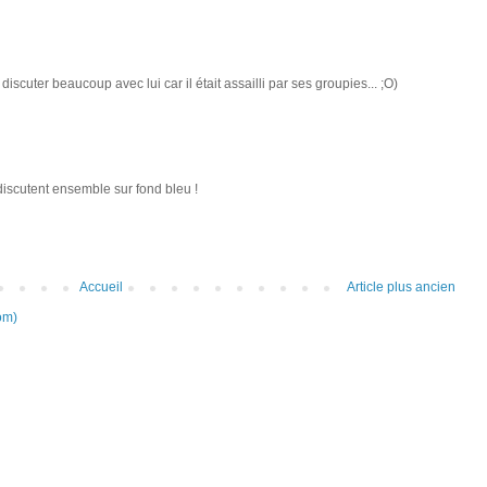
 discuter beaucoup avec lui car il était assailli par ses groupies... ;O)
discutent ensemble sur fond bleu !
Accueil
Article plus ancien
om)