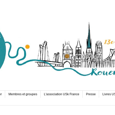
er
Membres et groupes
L'association USk France
Presse
Livres U