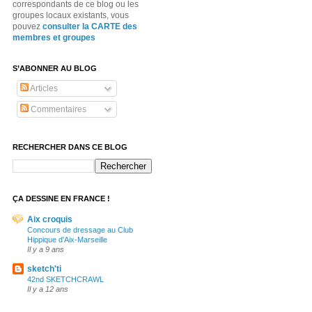
correspondants de ce blog ou les
groupes locaux existants, vous
pouvez
consulter la CARTE des
membres et groupes
S’ABONNER AU BLOG
Articles
Commentaires
RECHERCHER DANS CE BLOG
ÇA DESSINE EN FRANCE !
Aix croquis
Concours de dressage au Club
Hippique d'Aix-Marseille
Il y a 9 ans
sketch'ti
42nd SKETCHCRAWL
Il y a 12 ans