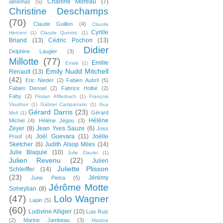
Charline Moreau
(7)
alminhas
(5)
Christine Deschamps
(70)
Claude Guillon
(4)
Claude
Cyrille
Hercent
(1)
Claude Quintric
(1)
Briand
(13)
Cédric Pochon
(13)
Didier
Delphine Laugier
(3)
Millotte
(77)
Emilie
Emdé
(1)
Emily Nudd Mitchell
Renault
(13)
(42)
Eric Nieder
(2)
Fabien Aubril
(5)
Fabien Denoel
(2)
Fabrice Holbé
(2)
Faby
(2)
Florian Afflerbach
(1)
François
Vaudour
(1)
Gabriel Campanario
(1)
Guy
Gérard Darris
(23)
Gérard
Moll
(1)
Hélène
Michel
(4)
Hélène Jégou
(3)
Zeyer
(8)
Jean Yves Sauze
(6)
Joss
Joël Guevara
(11)
Joëlle
Proof
(4)
Sketcher
(6)
Judith Alsop Miles
(14)
Julie Blaquie
(10)
Julie Dautel
(1)
Julien Revenu
(22)
Julien
Juliette Plisson
Schleiffer
(14)
(23)
Jérémy
June Pietra
(5)
Jérôme Motte
Soheylian
(8)
(47)
Lolo Wagner
Lapin
(5)
(60)
Ludivine Alligier
(10)
Luis Ruiz
(2)
Marine Jambeau
(3)
Martine