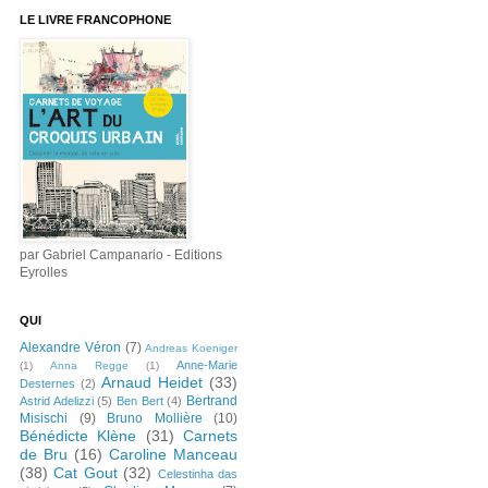
LE LIVRE FRANCOPHONE
par Gabriel Campanario - Editions
Eyrolles
QUI
Alexandre Véron
(7)
Andreas Koeniger
Anne-Marie
(1)
Anna Regge
(1)
Arnaud Heidet
(33)
Desternes
(2)
Bertrand
Astrid Adelizzi
(5)
Ben Bert
(4)
Misischi
(9)
Bruno Mollière
(10)
Bénédicte Klène
(31)
Carnets
de Bru
(16)
Caroline Manceau
(38)
Cat Gout
(32)
Celestinha das