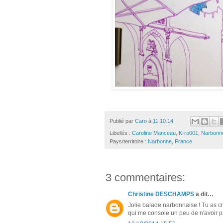
Publié par
Caro
à
11.10.14
Libellés :
Caroline Manceau
,
K-ro001
,
Narbonn
Pays/territoire :
Narbonne, France
3 commentaires:
Christine DESCHAMPS
a dit…
Jolie balade narbonnaise ! Tu as cr
qui me console un peu de n'avoir pas