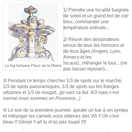
1/ Prendre une localité baignée
de soleil et un grand bol de ciel
bleu, commander une
température estivale...
2/ Réunir des dessinateurs
venus de tous les horizons et
de tous âges (Angers, Lyon,
Annecy et les
locaux)...mélanger le tout... (ne
La big fontaine Place de la Mairie
pas laisser reposer)...
3/ Pendant ce temps chercher 1/3 de spots sur le marché,
1/3 de spots panoramiques, 1/3 de spots sur les franges
urbaines et 1/3 de nougat...
(je sais ca fait 4/3 mais c'est
normal nous sommes en Provence...)
4/ Le soir de la première journée, ajouter un bar à vin sympa
et mélanger les carnets vous obtenez des
"Ah !! Oh c'est
beau !! Génial !! ah tu m'as pas loupé !!!)