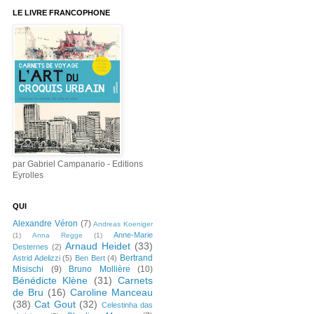
LE LIVRE FRANCOPHONE
par Gabriel Campanario - Editions
Eyrolles
QUI
Alexandre Véron
(7)
Andreas Koeniger
Anne-Marie
(1)
Anna Regge
(1)
Arnaud Heidet
(33)
Desternes
(2)
Bertrand
Astrid Adelizzi
(5)
Ben Bert
(4)
Misischi
(9)
Bruno Mollière
(10)
Bénédicte Klène
(31)
Carnets
de Bru
(16)
Caroline Manceau
(38)
Cat Gout
(32)
Celestinha das