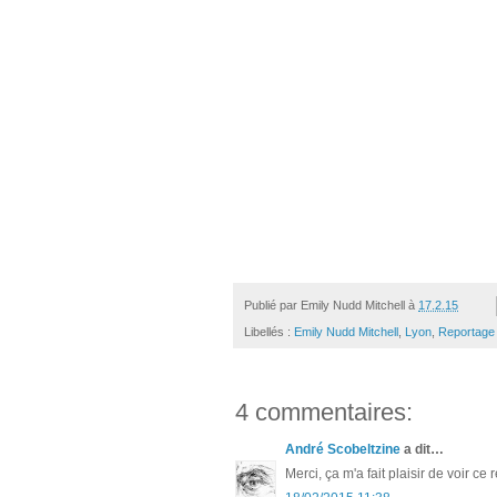
Publié par
Emily Nudd Mitchell
à
17.2.15
Libellés :
Emily Nudd Mitchell
,
Lyon
,
Reportage
4 commentaires:
André Scobeltzine
a dit…
Merci, ça m'a fait plaisir de voir ce