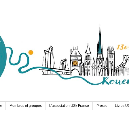
er
Membres et groupes
L'association USk France
Presse
Livres U