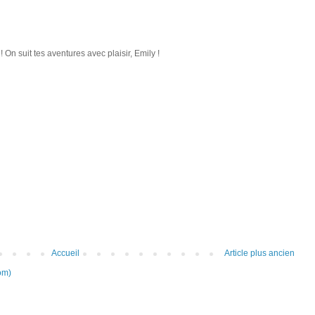
On suit tes aventures avec plaisir, Emily !
Accueil
Article plus ancien
om)