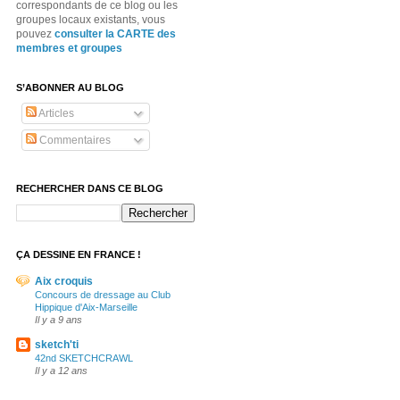
correspondants de ce blog ou les
groupes locaux existants, vous
pouvez
consulter la CARTE des
membres et groupes
S’ABONNER AU BLOG
Articles
Commentaires
RECHERCHER DANS CE BLOG
ÇA DESSINE EN FRANCE !
Aix croquis
Concours de dressage au Club
Hippique d'Aix-Marseille
Il y a 9 ans
sketch'ti
42nd SKETCHCRAWL
Il y a 12 ans