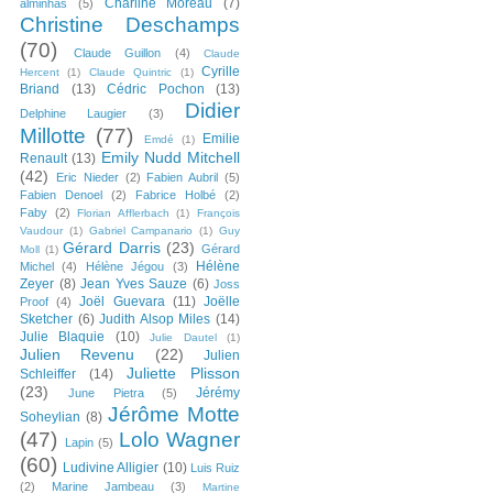
Charline Moreau
(7)
alminhas
(5)
Christine Deschamps
(70)
Claude Guillon
(4)
Claude
Cyrille
Hercent
(1)
Claude Quintric
(1)
Briand
(13)
Cédric Pochon
(13)
Didier
Delphine Laugier
(3)
Millotte
(77)
Emilie
Emdé
(1)
Emily Nudd Mitchell
Renault
(13)
(42)
Eric Nieder
(2)
Fabien Aubril
(5)
Fabien Denoel
(2)
Fabrice Holbé
(2)
Faby
(2)
Florian Afflerbach
(1)
François
Vaudour
(1)
Gabriel Campanario
(1)
Guy
Gérard Darris
(23)
Gérard
Moll
(1)
Hélène
Michel
(4)
Hélène Jégou
(3)
Zeyer
(8)
Jean Yves Sauze
(6)
Joss
Joël Guevara
(11)
Joëlle
Proof
(4)
Sketcher
(6)
Judith Alsop Miles
(14)
Julie Blaquie
(10)
Julie Dautel
(1)
Julien Revenu
(22)
Julien
Juliette Plisson
Schleiffer
(14)
(23)
Jérémy
June Pietra
(5)
Jérôme Motte
Soheylian
(8)
(47)
Lolo Wagner
Lapin
(5)
(60)
Ludivine Alligier
(10)
Luis Ruiz
(2)
Marine Jambeau
(3)
Martine