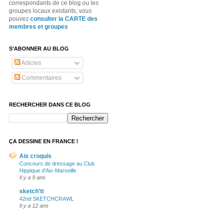
correspondants de ce blog ou les
groupes locaux existants, vous
pouvez
consulter la CARTE des
membres et groupes
S’ABONNER AU BLOG
Articles
Commentaires
RECHERCHER DANS CE BLOG
ÇA DESSINE EN FRANCE !
Aix croquis
Concours de dressage au Club
Hippique d'Aix-Marseille
Il y a 9 ans
sketch'ti
42nd SKETCHCRAWL
Il y a 12 ans