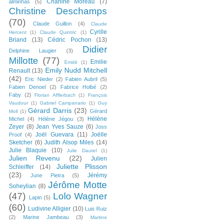
Charline Moreau
(7)
alminhas
(5)
Christine Deschamps
(70)
Claude Guillon
(4)
Claude
Cyrille
Hercent
(1)
Claude Quintric
(1)
Briand
(13)
Cédric Pochon
(13)
Didier
Delphine Laugier
(3)
Millotte
(77)
Emilie
Emdé
(1)
Emily Nudd Mitchell
Renault
(13)
(42)
Eric Nieder
(2)
Fabien Aubril
(5)
Fabien Denoel
(2)
Fabrice Holbé
(2)
Faby
(2)
Florian Afflerbach
(1)
François
Vaudour
(1)
Gabriel Campanario
(1)
Guy
Gérard Darris
(23)
Gérard
Moll
(1)
Hélène
Michel
(4)
Hélène Jégou
(3)
Zeyer
(8)
Jean Yves Sauze
(6)
Joss
Joël Guevara
(11)
Joëlle
Proof
(4)
Sketcher
(6)
Judith Alsop Miles
(14)
Julie Blaquie
(10)
Julie Dautel
(1)
Julien Revenu
(22)
Julien
Juliette Plisson
Schleiffer
(14)
(23)
Jérémy
June Pietra
(5)
Jérôme Motte
Soheylian
(8)
(47)
Lolo Wagner
Lapin
(5)
(60)
Ludivine Alligier
(10)
Luis Ruiz
(2)
Marine Jambeau
(3)
Martine