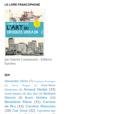
LE LIVRE FRANCOPHONE
par Gabriel Campanario - Editions
Eyrolles
QUI
Alexandre Véron
(7)
Andreas Koeniger
Anne-Marie
(1)
Anna Regge
(1)
Arnaud Heidet
(33)
Desternes
(2)
Bertrand
Astrid Adelizzi
(5)
Ben Bert
(4)
Misischi
(9)
Bruno Mollière
(10)
Bénédicte Klène
(31)
Carnets
de Bru
(16)
Caroline Manceau
(38)
Cat Gout
(32)
Celestinha das