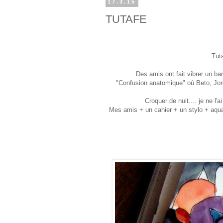
17.3.15
TUTAFE
Tuta
Des amis ont fait vibrer un ba
"Confusion anatomique" où Beto, Jorg
Croquer de nuit.... je ne l'a
Mes amis + un cahier + un stylo + aquarel