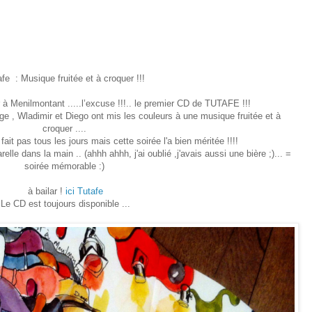
fe : Musique fruitée et à croquer !!!
r à Menilmontant .....l’excuse !!!.. le premier CD de TUTAFE !!!
e , Wladimir et Diego ont mis les couleurs à une musique fruitée et à
croquer ....
i fait pas tous les jours mais cette soirée l'a bien méritée !!!!
le dans la main .. (ahhh ahhh, j'ai oublié ,j'avais aussi une bière ;)... =
soirée mémorable :)
à bailar !
ici Tutafe
Le CD est toujours disponible ...