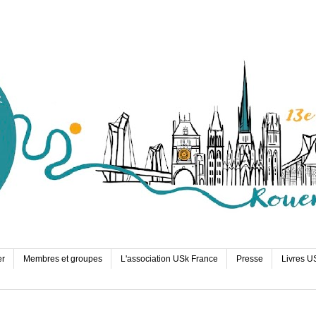
er
Membres et groupes
L'association USk France
Presse
Livres U