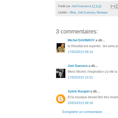
Publié par
Joel Guevara
à
17.3.15
Libellés :
fêtes
,
Joël Guevara
,
Musique
3 commentaires:
Michel DAVINROY
a dit…
le Résultat est superbe , tes amis p
17/03/2015 09:14
Joel Guevara
a dit…
Merci Michel, l'inspiration ç'a été la
17/03/2015 10:31
Sylvie Bargain
a dit…
Et la musique devait être très viva
25/03/2015 09:18
Enregistrer un commentaire