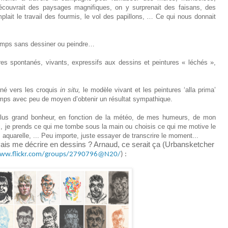
couvrait des paysages magnifiques, on y surprenait des faisans, des
lait le travail des fourmis, le vol des papillons, … Ce qui nous donnait
ngtemps sans dessiner ou peindre…
ures spontanés, vivants, expressifs aux dessins et peintures « léchés »,
rné vers les croquis
in situ,
le modèle vivant et les peintures ‘alla prima’
temps avec peu de moyen d’obtenir un résultat sympathique.
 plus grand bonheur, en fonction de la météo, de mes humeurs, de mon
, je prends ce qui me tombe sous la main ou choisis ce qui me motive le
 aquarelle, ... Peu importe, juste essayer de transcrire le moment...
evais me décrire en dessins ? Arnaud, ce serait ça (Urbansketcher
www.flickr.com/groups/2790796@N20/
) :