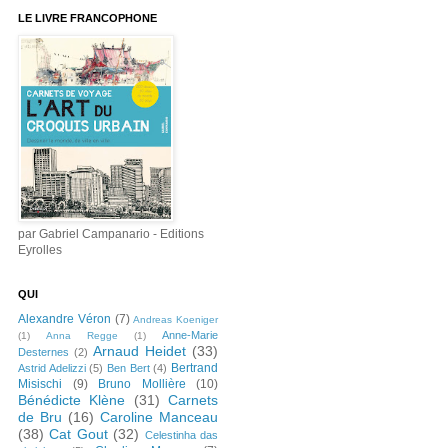
LE LIVRE FRANCOPHONE
par Gabriel Campanario - Editions
Eyrolles
QUI
Alexandre Véron
(7)
Andreas Koeniger
Anne-Marie
(1)
Anna Regge
(1)
Arnaud Heidet
(33)
Desternes
(2)
Bertrand
Astrid Adelizzi
(5)
Ben Bert
(4)
Misischi
(9)
Bruno Mollière
(10)
Bénédicte Klène
(31)
Carnets
de Bru
(16)
Caroline Manceau
(38)
Cat Gout
(32)
Celestinha das