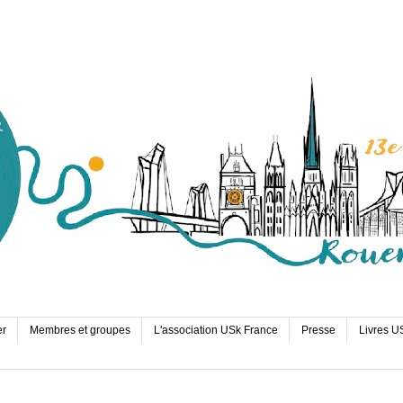
er
Membres et groupes
L'association USk France
Presse
Livres U