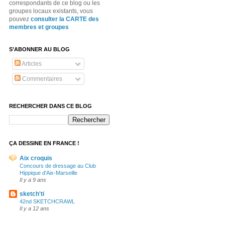
correspondants de ce blog ou les
groupes locaux existants, vous
pouvez
consulter la CARTE des
membres et groupes
S’ABONNER AU BLOG
Articles
Commentaires
RECHERCHER DANS CE BLOG
ÇA DESSINE EN FRANCE !
Aix croquis
Concours de dressage au Club
Hippique d'Aix-Marseille
Il y a 9 ans
sketch'ti
42nd SKETCHCRAWL
Il y a 12 ans