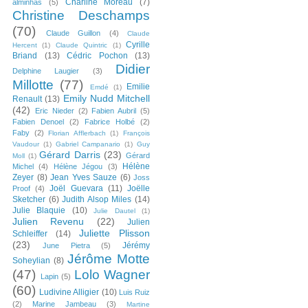
Charline Moreau
(7)
alminhas
(5)
Christine Deschamps
(70)
Claude Guillon
(4)
Claude
Cyrille
Hercent
(1)
Claude Quintric
(1)
Briand
(13)
Cédric Pochon
(13)
Didier
Delphine Laugier
(3)
Millotte
(77)
Emilie
Emdé
(1)
Emily Nudd Mitchell
Renault
(13)
(42)
Eric Nieder
(2)
Fabien Aubril
(5)
Fabien Denoel
(2)
Fabrice Holbé
(2)
Faby
(2)
Florian Afflerbach
(1)
François
Vaudour
(1)
Gabriel Campanario
(1)
Guy
Gérard Darris
(23)
Gérard
Moll
(1)
Hélène
Michel
(4)
Hélène Jégou
(3)
Zeyer
(8)
Jean Yves Sauze
(6)
Joss
Joël Guevara
(11)
Joëlle
Proof
(4)
Sketcher
(6)
Judith Alsop Miles
(14)
Julie Blaquie
(10)
Julie Dautel
(1)
Julien Revenu
(22)
Julien
Juliette Plisson
Schleiffer
(14)
(23)
Jérémy
June Pietra
(5)
Jérôme Motte
Soheylian
(8)
(47)
Lolo Wagner
Lapin
(5)
(60)
Ludivine Alligier
(10)
Luis Ruiz
(2)
Marine Jambeau
(3)
Martine