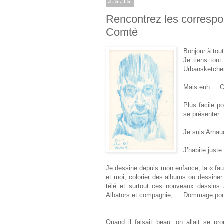
3.5.15
Rencontrez les correspo
Comté
Bonjour à tout
Je tiens tout
Urbansketcher
Mais euh ... 
Plus facile p
se présenter
Je suis Arnau
J’habite just
Je dessine depuis mon enfance, la « faut
et moi, colorier des albums ou dessiner 
télé et surtout ces nouveaux dessins 
Albators et compagnie, … Dommage pour
Quand il faisait beau, on allait se 