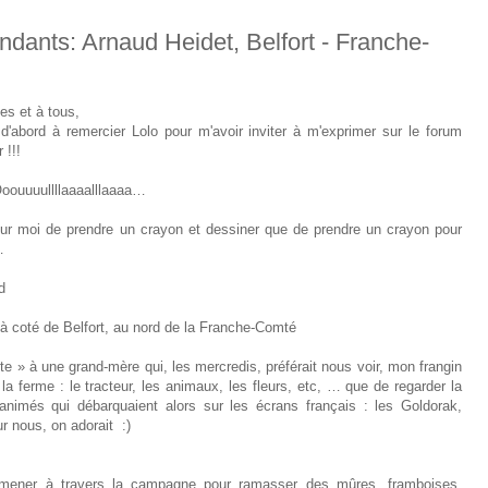
ndants: Arnaud Heidet, Belfort - Franche-
es et à tous,
 d'abord à remercier Lolo pour m'avoir inviter à m'exprimer sur le forum
 !!!
Ooouuuullllaaaalllaaaa…
our moi de prendre un crayon et dessiner que de prendre un crayon pour
…
d
e à coté de Belfort, au nord de la Franche-Comté
e » à une grand-mère qui, les mercredis, préférait nous voir, mon frangin
la ferme : le tracteur, les animaux, les fleurs, etc, … que de regarder la
animés qui débarquaient alors sur les écrans français : les Goldorak,
 nous, on adorait :)
promener à travers la campagne pour ramasser des mûres, framboises,