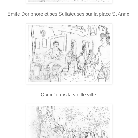
Emile Doriphore et ses Sulfateuses sur la place St Anne.
Quinc' dans la vieille ville.