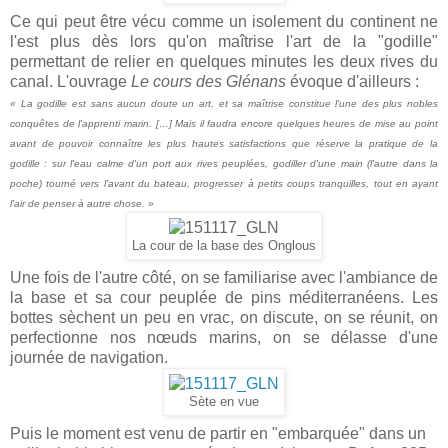
Ce qui peut être vécu comme un isolement du continent ne
l'est plus dès lors qu'on maîtrise l'art de la "godille"
permettant de relier en quelques minutes les deux rives du
canal. L'ouvrage
Le cours des Glénans
évoque d'ailleurs :
« La godille est sans aucun doute un art, et sa maîtrise constitue l'une des plus nobles
conquêtes de l'apprenti marin. […] Mais il faudra encore quelques heures de mise au point
avant de pouvoir connaître les plus hautes satisfactions que réserve la pratique de la
godille : sur l'eau calme d'un port aux rives peuplées, godiller d'une main (l'autre dans la
poche) tourné vers l'avant du bateau, progresser à petits coups tranquilles, tout en ayant
l'air de penser à autre chose. »
La cour de la base des Onglous
Une fois de l'autre côté, on se familiarise avec l'ambiance de
la base et sa cour peuplée de pins méditerranéens. Les
bottes sèchent un peu en vrac, on discute, on se réunit, on
perfectionne nos nœuds marins, on se délasse d'une
journée de navigation.
Sète en vue
Puis le moment est venu de partir en "embarquée" dans un