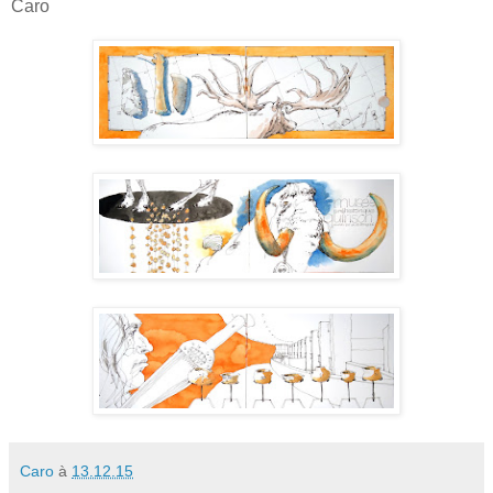
Caro
Caro
à
13.12.15