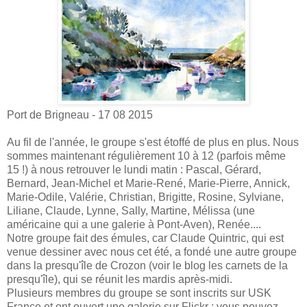
Port de Brigneau - 17 08 2015
Au fil de l'année, le groupe s'est étoffé de plus en plus. Nous
sommes maintenant régulièrement 10 à 12 (parfois même
15 !) à nous retrouver le lundi matin : Pascal, Gérard,
Bernard, Jean-Michel et Marie-René, Marie-Pierre, Annick,
Marie-Odile, Valérie, Christian, Brigitte, Rosine, Sylviane,
Liliane, Claude, Lynne, Sally, Martine, Mélissa (une
américaine qui a une galerie à Pont-Aven), Renée....
Notre groupe fait des émules, car Claude Quintric, qui est
venue dessiner avec nous cet été, a fondé une autre groupe
dans la presqu'île de Crozon (voir le blog les carnets de la
presqu'île), qui se réunit les mardis après-midi.
Plusieurs membres du groupe se sont inscrits sur USK
France et ont ouvert une galerie sur Flickr : vous pouvez