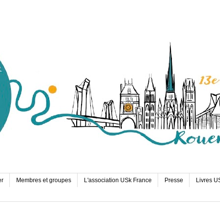
er
Membres et groupes
L'association USk France
Presse
Livres U