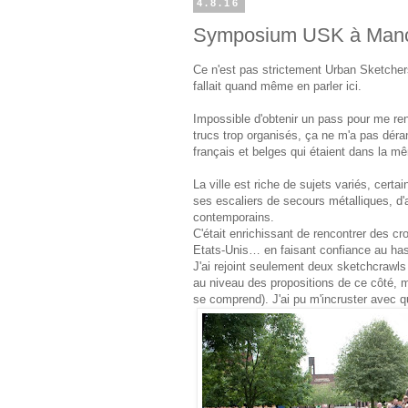
4.8.16
Symposium USK à Manc
Ce n'est pas strictement Urban Sketchers
fallait quand même en parler ici.
Impossible d'obtenir un pass pour me r
trucs trop organisés, ça ne m'a pas dé
français et belges qui étaient dans la mê
La ville est riche de sujets variés, cer
ses escaliers de secours métalliques, d'a
contemporains.
C'était enrichissant de rencontrer des 
Etats-Unis… en faisant confiance au has
J'ai rejoint seulement deux sketchcrawls "
au niveau des propositions de ce côté, m
se comprend). J'ai pu m'incruster avec qu