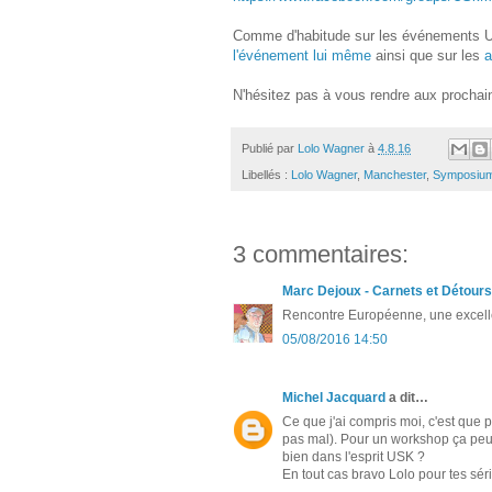
Comme d'habitude sur les événements US
l'événement lui même
ainsi que sur les
a
N'hésitez pas à vous rendre aux procha
Publié par
Lolo Wagner
à
4.8.16
Libellés :
Lolo Wagner
,
Manchester
,
Symposiu
3 commentaires:
Marc Dejoux - Carnets et Détours
Rencontre Européenne, une excelle
05/08/2016 14:50
Michel Jacquard
a dit…
Ce que j'ai compris moi, c'est que pou
pas mal). Pour un workshop ça peut
bien dans l'esprit USK ?
En tout cas bravo Lolo pour tes sér