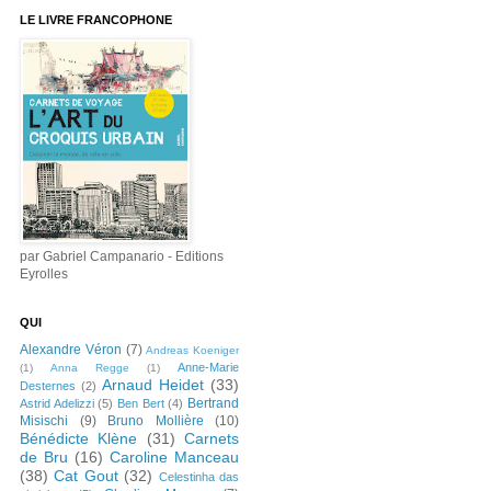
LE LIVRE FRANCOPHONE
par Gabriel Campanario - Editions
Eyrolles
QUI
Alexandre Véron
(7)
Andreas Koeniger
Anne-Marie
(1)
Anna Regge
(1)
Arnaud Heidet
(33)
Desternes
(2)
Bertrand
Astrid Adelizzi
(5)
Ben Bert
(4)
Misischi
(9)
Bruno Mollière
(10)
Bénédicte Klène
(31)
Carnets
de Bru
(16)
Caroline Manceau
(38)
Cat Gout
(32)
Celestinha das