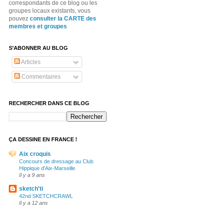
correspondants de ce blog ou les
groupes locaux existants, vous
pouvez
consulter la CARTE des
membres et groupes
S’ABONNER AU BLOG
Articles
Commentaires
RECHERCHER DANS CE BLOG
ÇA DESSINE EN FRANCE !
Aix croquis
Concours de dressage au Club
Hippique d'Aix-Marseille
Il y a 9 ans
sketch'ti
42nd SKETCHCRAWL
Il y a 12 ans