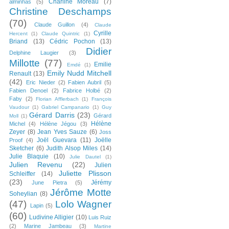
Charline Moreau
(7)
alminhas
(5)
Christine Deschamps
(70)
Claude Guillon
(4)
Claude
Cyrille
Hercent
(1)
Claude Quintric
(1)
Briand
(13)
Cédric Pochon
(13)
Didier
Delphine Laugier
(3)
Millotte
(77)
Emilie
Emdé
(1)
Emily Nudd Mitchell
Renault
(13)
(42)
Eric Nieder
(2)
Fabien Aubril
(5)
Fabien Denoel
(2)
Fabrice Holbé
(2)
Faby
(2)
Florian Afflerbach
(1)
François
Vaudour
(1)
Gabriel Campanario
(1)
Guy
Gérard Darris
(23)
Gérard
Moll
(1)
Hélène
Michel
(4)
Hélène Jégou
(3)
Zeyer
(8)
Jean Yves Sauze
(6)
Joss
Joël Guevara
(11)
Joëlle
Proof
(4)
Sketcher
(6)
Judith Alsop Miles
(14)
Julie Blaquie
(10)
Julie Dautel
(1)
Julien Revenu
(22)
Julien
Juliette Plisson
Schleiffer
(14)
(23)
Jérémy
June Pietra
(5)
Jérôme Motte
Soheylian
(8)
(47)
Lolo Wagner
Lapin
(5)
(60)
Ludivine Alligier
(10)
Luis Ruiz
(2)
Marine Jambeau
(3)
Martine