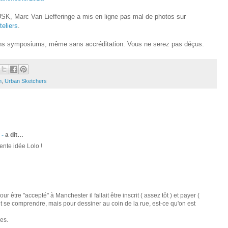
K, Marc Van Liefferinge a mis en ligne pas mal de photos sur
teliers
.
ins symposiums, même sans accréditation. Vous ne serez pas déçus.
m
,
Urban Sketchers
 -
a dit…
nte idée Lolo !
r être "accepté" à Manchester il fallait être inscrit ( assez tôt ) et payer (
 se comprendre, mais pour dessiner au coin de la rue, est-ce qu'on est
ies.