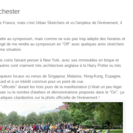
hester
 France, mais c'est Urban Sketchers et vu l'ampleur de l'événement, il
endre au symposium, mais comme ne suis pas trop adepte des horaires et
rangé de me rendre au symposium en "Off" avec quelques amis sketchers
me situation.
tains coins faisant penser à New York, avec ses immeubles en brique et
utres sont vraiment très architecture anglaise à la Harry Potter ou très
croqueurs locaux ou venus de Singapour, Malaisie, Hong-Kong, Espagne,
ard et à un intérêt commun pour un point de vue.
officiels" durant les trois jours de la manifestation (c'était un peu léger
ais vu le nombre d'ateliers et démonstrations proposés dans le "On", ça
elques clandestins sur la photo officielle de l'événement !