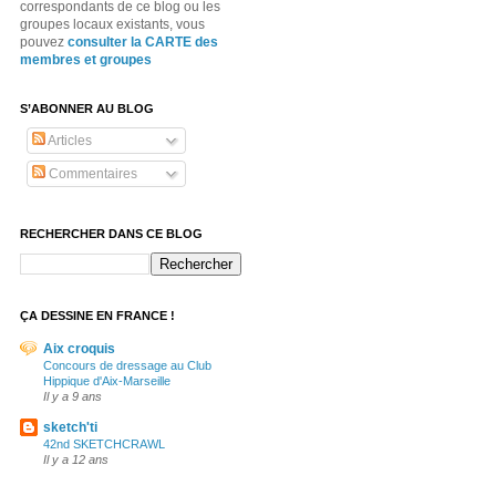
correspondants de ce blog ou les
groupes locaux existants, vous
pouvez
consulter la CARTE des
membres et groupes
S’ABONNER AU BLOG
Articles
Commentaires
RECHERCHER DANS CE BLOG
ÇA DESSINE EN FRANCE !
Aix croquis
Concours de dressage au Club
Hippique d'Aix-Marseille
Il y a 9 ans
sketch'ti
42nd SKETCHCRAWL
Il y a 12 ans