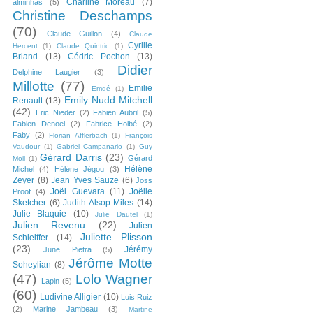
Charline Moreau
(7)
alminhas
(5)
Christine Deschamps
(70)
Claude Guillon
(4)
Claude
Cyrille
Hercent
(1)
Claude Quintric
(1)
Briand
(13)
Cédric Pochon
(13)
Didier
Delphine Laugier
(3)
Millotte
(77)
Emilie
Emdé
(1)
Emily Nudd Mitchell
Renault
(13)
(42)
Eric Nieder
(2)
Fabien Aubril
(5)
Fabien Denoel
(2)
Fabrice Holbé
(2)
Faby
(2)
Florian Afflerbach
(1)
François
Vaudour
(1)
Gabriel Campanario
(1)
Guy
Gérard Darris
(23)
Gérard
Moll
(1)
Hélène
Michel
(4)
Hélène Jégou
(3)
Zeyer
(8)
Jean Yves Sauze
(6)
Joss
Joël Guevara
(11)
Joëlle
Proof
(4)
Sketcher
(6)
Judith Alsop Miles
(14)
Julie Blaquie
(10)
Julie Dautel
(1)
Julien Revenu
(22)
Julien
Juliette Plisson
Schleiffer
(14)
(23)
Jérémy
June Pietra
(5)
Jérôme Motte
Soheylian
(8)
(47)
Lolo Wagner
Lapin
(5)
(60)
Ludivine Alligier
(10)
Luis Ruiz
(2)
Marine Jambeau
(3)
Martine