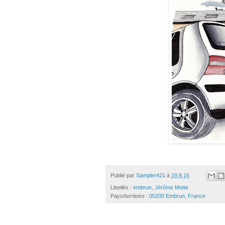
Publié par
Sampler421
à
19.8.16
Libellés :
embrun
,
Jérôme Motte
Pays/territoire :
05200 Embrun, France