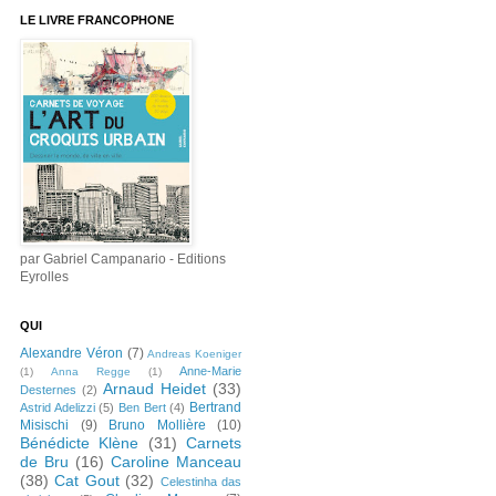
LE LIVRE FRANCOPHONE
par Gabriel Campanario - Editions
Eyrolles
QUI
Alexandre Véron
(7)
Andreas Koeniger
Anne-Marie
(1)
Anna Regge
(1)
Arnaud Heidet
(33)
Desternes
(2)
Bertrand
Astrid Adelizzi
(5)
Ben Bert
(4)
Misischi
(9)
Bruno Mollière
(10)
Bénédicte Klène
(31)
Carnets
de Bru
(16)
Caroline Manceau
(38)
Cat Gout
(32)
Celestinha das