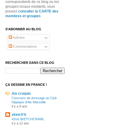
correspondants de ce blog ou les
groupes locaux existants, vous
pouvez
consulter la CARTE des
membres et groupes
S’ABONNER AU BLOG
Articles
Commentaires
RECHERCHER DANS CE BLOG
ÇA DESSINE EN FRANCE !
Aix croquis
Concours de dressage au Club
Hippique d'Aix-Marseille
Il y a 9 ans
sketch'ti
42nd SKETCHCRAWL
Il y a 12 ans