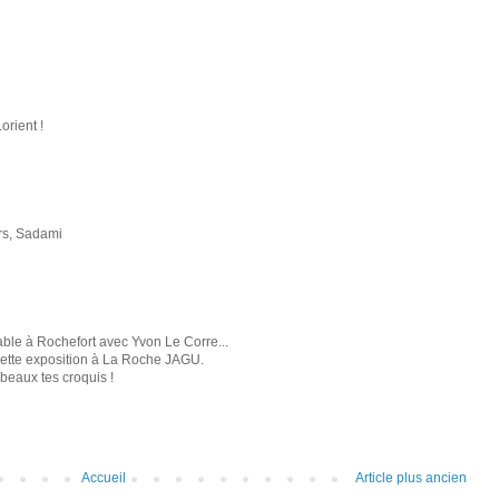
orient !
ers, Sadami
ble à Rochefort avec Yvon Le Corre...
 cette exposition à La Roche JAGU.
 beaux tes croquis !
Accueil
Article plus ancien