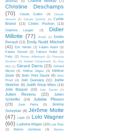
Charline Moreau
(7)
alminhas
(5)
Christine Deschamps
(70)
Claude Guillon
(4)
Claude
Cyrille
Hercent
(1)
Claude Quintric
(1)
Briand
(13)
Cédric Pochon
(13)
Didier
Delphine Laugier
(3)
Millotte
(77)
Emilie
Emdé
(1)
Emily Nudd Mitchell
Renault
(13)
(42)
Eric Nieder
(2)
Fabien Aubril
(5)
Fabien Denoel
(2)
Fabrice Holbé
(2)
Faby
(2)
Florian Afflerbach
(1)
François
Vaudour
(1)
Gabriel Campanario
(1)
Guy
Gérard Darris
(23)
Gérard
Moll
(1)
Hélène
Michel
(4)
Hélène Jégou
(3)
Zeyer
(8)
Jean Yves Sauze
(6)
Joss
Joël Guevara
(11)
Joëlle
Proof
(4)
Sketcher
(6)
Judith Alsop Miles
(14)
Julie Blaquie
(10)
Julie Dautel
(1)
Julien Revenu
(22)
Julien
Juliette Plisson
Schleiffer
(14)
(23)
Jérémy
June Pietra
(5)
Jérôme Motte
Soheylian
(8)
(47)
Lolo Wagner
Lapin
(5)
(60)
Ludivine Alligier
(10)
Luis Ruiz
(2)
Marine Jambeau
(3)
Martine