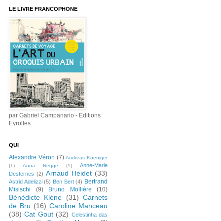
LE LIVRE FRANCOPHONE
par Gabriel Campanario - Editions
Eyrolles
QUI
Alexandre Véron
(7)
Andreas Koeniger
Anne-Marie
(1)
Anna Regge
(1)
Arnaud Heidet
(33)
Desternes
(2)
Bertrand
Astrid Adelizzi
(5)
Ben Bert
(4)
Misischi
(9)
Bruno Mollière
(10)
Bénédicte Klène
(31)
Carnets
de Bru
(16)
Caroline Manceau
(38)
Cat Gout
(32)
Celestinha das