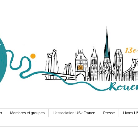
er
Membres et groupes
L'association USk France
Presse
Livres U