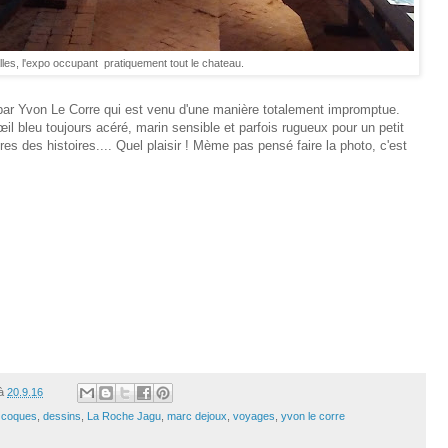
les, l'expo occupant pratiquement tout le chateau.
ar Yvon Le Corre qui est venu d'une manière totalement impromptue.
œil bleu toujours acéré, marin sensible et parfois rugueux pour un petit
es des histoires.... Quel plaisir ! Mème pas pensé faire la photo, c'est
à
20.9.16
,
coques
,
dessins
,
La Roche Jagu
,
marc dejoux
,
voyages
,
yvon le corre