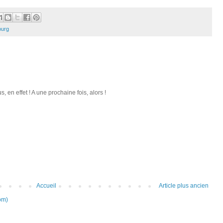
ourg
 en effet ! A une prochaine fois, alors !
Accueil
Article plus ancien
om)