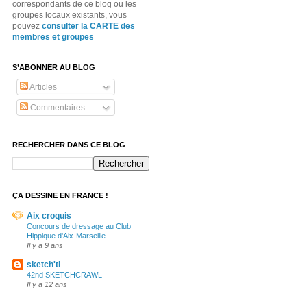
correspondants de ce blog ou les
groupes locaux existants, vous
pouvez
consulter la CARTE des
membres et groupes
S’ABONNER AU BLOG
Articles
Commentaires
RECHERCHER DANS CE BLOG
ÇA DESSINE EN FRANCE !
Aix croquis
Concours de dressage au Club
Hippique d'Aix-Marseille
Il y a 9 ans
sketch'ti
42nd SKETCHCRAWL
Il y a 12 ans