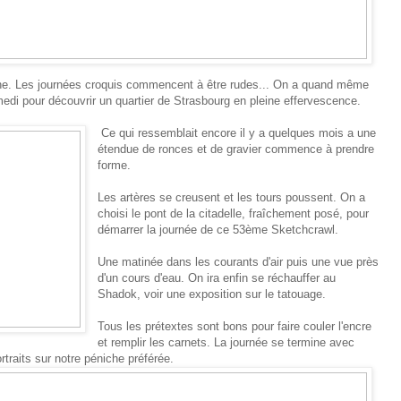
che. Les journées croquis commencent à être rudes... On a quand même
medi pour découvrir un quartier de Strasbourg en pleine effervescence.
Ce qui ressemblait encore il y a quelques mois a une
étendue de ronces et de gravier commence à prendre
forme.
Les artères se creusent et les tours poussent. On a
choisi le pont de la citadelle, fraîchement posé, pour
démarrer la journée de ce 53ème Sketchcrawl.
Une matinée dans les courants d'air puis une vue près
d'un cours d'eau. On ira enfin se réchauffer au
Shadok, voir une exposition sur le tatouage.
Tous les prétextes sont bons pour faire couler l'encre
et remplir les carnets. La journée se termine avec
ortraits sur notre péniche préférée.