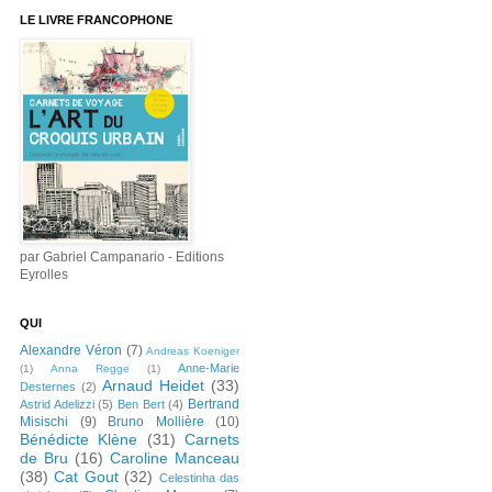
LE LIVRE FRANCOPHONE
par Gabriel Campanario - Editions
Eyrolles
QUI
Alexandre Véron
(7)
Andreas Koeniger
Anne-Marie
(1)
Anna Regge
(1)
Arnaud Heidet
(33)
Desternes
(2)
Bertrand
Astrid Adelizzi
(5)
Ben Bert
(4)
Misischi
(9)
Bruno Mollière
(10)
Bénédicte Klène
(31)
Carnets
de Bru
(16)
Caroline Manceau
(38)
Cat Gout
(32)
Celestinha das