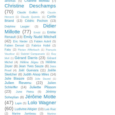
Charline Moreau
(7)
alminhas
(5)
Christine Deschamps
(70)
Claude Guillon
(4)
Claude
Cyrille
Hercent
(1)
Claude Quintric
(1)
Briand
(13)
Cédric Pochon
(13)
Didier
Delphine Laugier
(3)
Millotte
(77)
Emilie
Emdé
(1)
Emily Nudd Mitchell
Renault
(13)
(42)
Eric Nieder
(2)
Fabien Aubril
(5)
Fabien Denoel
(2)
Fabrice Holbé
(2)
Faby
(2)
Florian Afflerbach
(1)
François
Vaudour
(1)
Gabriel Campanario
(1)
Guy
Gérard Darris
(23)
Gérard
Moll
(1)
Hélène
Michel
(4)
Hélène Jégou
(3)
Zeyer
(8)
Jean Yves Sauze
(6)
Joss
Joël Guevara
(11)
Joëlle
Proof
(4)
Sketcher
(6)
Judith Alsop Miles
(14)
Julie Blaquie
(10)
Julie Dautel
(1)
Julien Revenu
(22)
Julien
Juliette Plisson
Schleiffer
(14)
(23)
Jérémy
June Pietra
(5)
Jérôme Motte
Soheylian
(8)
(47)
Lolo Wagner
Lapin
(5)
(60)
Ludivine Alligier
(10)
Luis Ruiz
(2)
Marine Jambeau
(3)
Martine