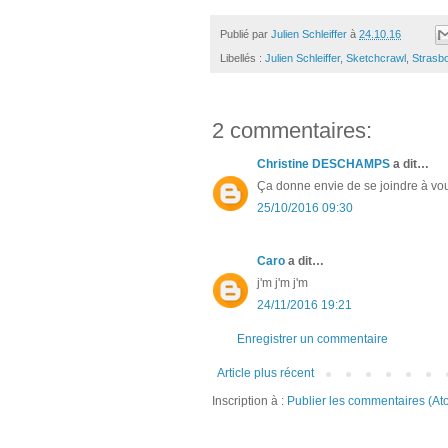
Publié par
Julien Schleiffer
à
24.10.16
Libellés :
Julien Schleiffer
,
Sketchcrawl
,
Strasb
2 commentaires:
Christine DESCHAMPS
a dit…
Ça donne envie de se joindre à vous,
25/10/2016 09:30
Caro
a dit…
j'm j'm j'm
24/11/2016 19:21
Enregistrer un commentaire
Article plus récent
Inscription à :
Publier les commentaires (At