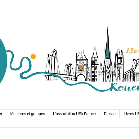
er
Membres et groupes
L'association USk France
Presse
Livres U