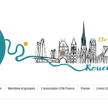
er
Membres et groupes
L'association USk France
Presse
Livres U