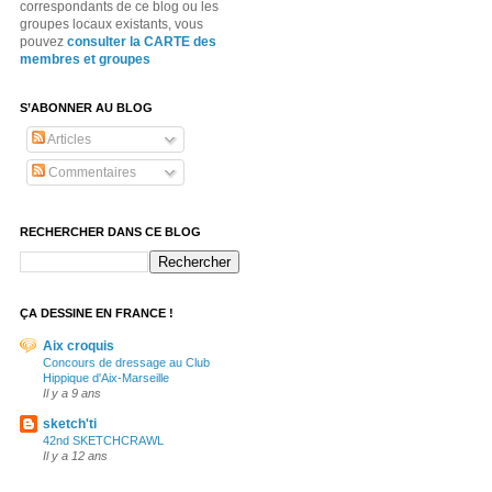
correspondants de ce blog ou les
groupes locaux existants, vous
pouvez
consulter la CARTE des
membres et groupes
S’ABONNER AU BLOG
Articles
Commentaires
RECHERCHER DANS CE BLOG
ÇA DESSINE EN FRANCE !
Aix croquis
Concours de dressage au Club
Hippique d'Aix-Marseille
Il y a 9 ans
sketch'ti
42nd SKETCHCRAWL
Il y a 12 ans