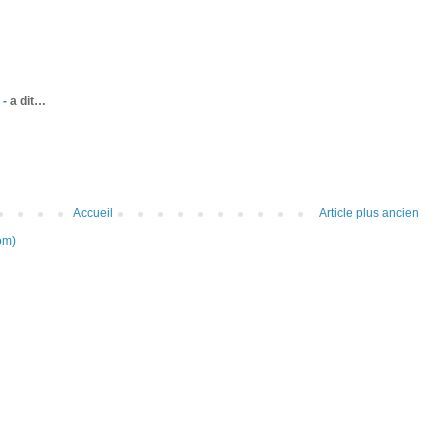
 -
a dit…
Accueil
Article plus ancien
om)