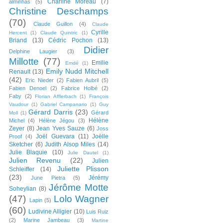
Charline Moreau
(7)
alminhas
(5)
Christine Deschamps
(70)
Claude Guillon
(4)
Claude
Cyrille
Hercent
(1)
Claude Quintric
(1)
Briand
(13)
Cédric Pochon
(13)
Didier
Delphine Laugier
(3)
Millotte
(77)
Emilie
Emdé
(1)
Emily Nudd Mitchell
Renault
(13)
(42)
Eric Nieder
(2)
Fabien Aubril
(5)
Fabien Denoel
(2)
Fabrice Holbé
(2)
Faby
(2)
Florian Afflerbach
(1)
François
Vaudour
(1)
Gabriel Campanario
(1)
Guy
Gérard Darris
(23)
Gérard
Moll
(1)
Hélène
Michel
(4)
Hélène Jégou
(3)
Zeyer
(8)
Jean Yves Sauze
(6)
Joss
Joël Guevara
(11)
Joëlle
Proof
(4)
Sketcher
(6)
Judith Alsop Miles
(14)
Julie Blaquie
(10)
Julie Dautel
(1)
Julien Revenu
(22)
Julien
Juliette Plisson
Schleiffer
(14)
(23)
Jérémy
June Pietra
(5)
Jérôme Motte
Soheylian
(8)
(47)
Lolo Wagner
Lapin
(5)
(60)
Ludivine Alligier
(10)
Luis Ruiz
(2)
Marine Jambeau
(3)
Martine