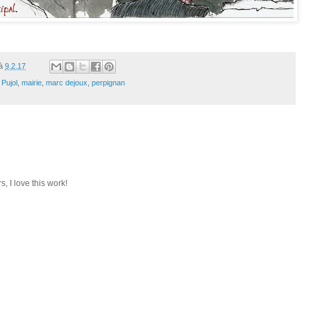
à
9.2.17
Pujol
,
mairie
,
marc dejoux
,
perpignan
, I love this work!