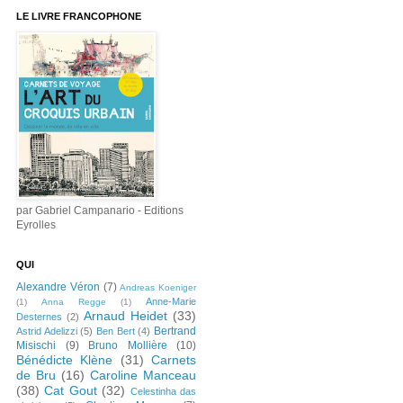
LE LIVRE FRANCOPHONE
par Gabriel Campanario - Editions
Eyrolles
QUI
Alexandre Véron
(7)
Andreas Koeniger
Anne-Marie
(1)
Anna Regge
(1)
Arnaud Heidet
(33)
Desternes
(2)
Bertrand
Astrid Adelizzi
(5)
Ben Bert
(4)
Misischi
(9)
Bruno Mollière
(10)
Bénédicte Klène
(31)
Carnets
de Bru
(16)
Caroline Manceau
(38)
Cat Gout
(32)
Celestinha das