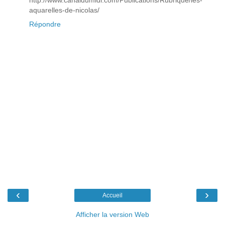
http://www.canaldumidi.com/Publications/Rubrique/les-
aquarelles-de-nicolas/
Répondre
‹
›
Accueil
Afficher la version Web