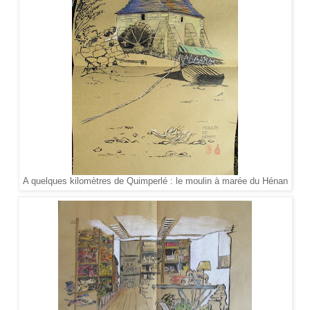
A quelques kilomètres de Quimperlé : le moulin à marée du Hénan