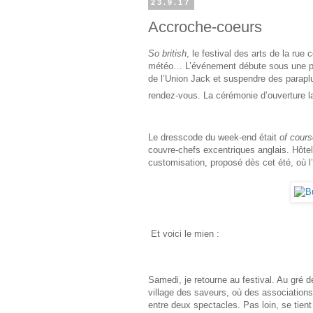
23.9.17
Accroche-coeurs
So british
, le festival des arts de la r
météo… L’événement débute sous une pluie
de l’Union Jack et suspendre des paraplu
rendez-vous. La cérémonie d’ouverture l
Le dresscode du week-end était
of cours
couvre-chefs excentriques anglais. Hôtel de
customisation, proposé dès cet été, où 
Et voici le mien :
Samedi, je retourne au festival. Au gré de
village des saveurs, où des associations
entre deux spectacles. Pas loin, se tien