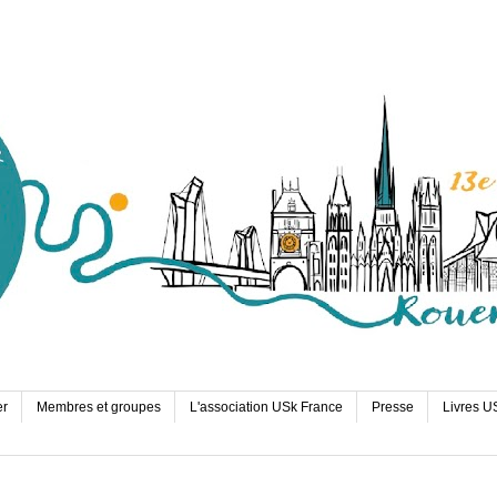
er
Membres et groupes
L'association USk France
Presse
Livres U