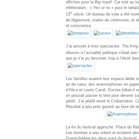
affiches pour la
Big manif
. Car tout au l
référendum : «
Yes or no
» pour le rattac
e
13
siècle. Un bureau de vote a été mont
de Nigremont, maitre de cérémonie, et de
et conscience.
J’ai assisté à trois spectacles:
The King
allusion à l’actualité politique n’était pas 
que je n’ai pu dessiner, trop à l’étroit dan
Les familles avaient leur espace dédié
i
as de cœur, des anamorphoses en papier p
d’Alice et Lewis Caroll. Encore fallait-il 
on pouvait passer le test pour devenir 
périls. J’ai plutôt testé le Crobamaton. Co
Résultat à peu près garanti au bout de 
La fin du festival approche. Place du Ra
Les bombes à eau volent et éclatent deva
Grand théâtre les deux soirs du festival.