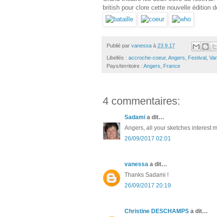
british pour clore cette nouvelle éditio
Publié par
vanessa
à
23.9.17
Libellés :
accroche-coeur
,
Angers
,
Festival
,
Van
Pays/territoire :
Angers, France
4 commentaires:
Sadami
a dit…
Angers, all your sketches interest m
26/09/2017 02:01
vanessa
a dit…
Thanks Sadami !
26/09/2017 20:19
Christine DESCHAMPS
a dit…