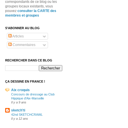
correspondants de ce blog ou les
groupes locaux existants, vous
pouvez
consulter la CARTE des
membres et groupes
S’ABONNER AU BLOG
Articles
Commentaires
RECHERCHER DANS CE BLOG
ÇA DESSINE EN FRANCE !
Aix croquis
Concours de dressage au Club
Hippique d'Aix-Marseille
Il y a 9 ans
sketch'ti
42nd SKETCHCRAWL
Il y a 12 ans