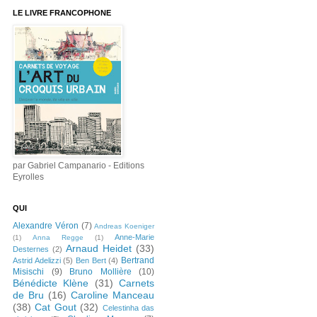
LE LIVRE FRANCOPHONE
par Gabriel Campanario - Editions
Eyrolles
QUI
Alexandre Véron
(7)
Andreas Koeniger
Anne-Marie
(1)
Anna Regge
(1)
Arnaud Heidet
(33)
Desternes
(2)
Bertrand
Astrid Adelizzi
(5)
Ben Bert
(4)
Misischi
(9)
Bruno Mollière
(10)
Bénédicte Klène
(31)
Carnets
de Bru
(16)
Caroline Manceau
(38)
Cat Gout
(32)
Celestinha das