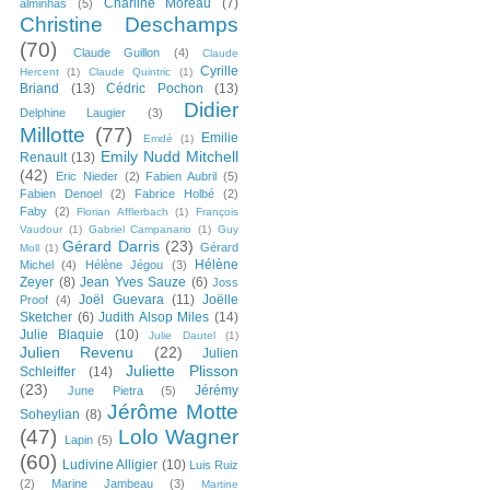
Charline Moreau
(7)
alminhas
(5)
Christine Deschamps
(70)
Claude Guillon
(4)
Claude
Cyrille
Hercent
(1)
Claude Quintric
(1)
Briand
(13)
Cédric Pochon
(13)
Didier
Delphine Laugier
(3)
Millotte
(77)
Emilie
Emdé
(1)
Emily Nudd Mitchell
Renault
(13)
(42)
Eric Nieder
(2)
Fabien Aubril
(5)
Fabien Denoel
(2)
Fabrice Holbé
(2)
Faby
(2)
Florian Afflerbach
(1)
François
Vaudour
(1)
Gabriel Campanario
(1)
Guy
Gérard Darris
(23)
Gérard
Moll
(1)
Hélène
Michel
(4)
Hélène Jégou
(3)
Zeyer
(8)
Jean Yves Sauze
(6)
Joss
Joël Guevara
(11)
Joëlle
Proof
(4)
Sketcher
(6)
Judith Alsop Miles
(14)
Julie Blaquie
(10)
Julie Dautel
(1)
Julien Revenu
(22)
Julien
Juliette Plisson
Schleiffer
(14)
(23)
Jérémy
June Pietra
(5)
Jérôme Motte
Soheylian
(8)
(47)
Lolo Wagner
Lapin
(5)
(60)
Ludivine Alligier
(10)
Luis Ruiz
(2)
Marine Jambeau
(3)
Martine