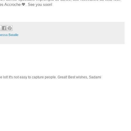
n des Accroche-💖. See you soon!
essa Bataille
e lot! It's not easy to capture people. Great! Best wishes, Sadami