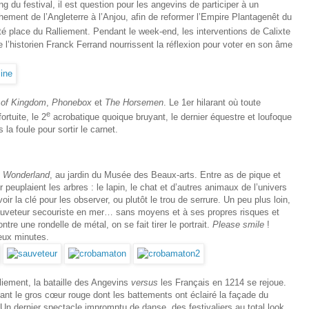
ong du festival, il est question pour les angevins de participer à un
hement de l’Angleterre à l’Anjou, afin de reformer l’Empire Plantagenêt du
é place du Ralliement. Pendant le week-end, les interventions de Calixte
 l’historien Franck Ferrand nourrissent la réflexion pour voter en son âme
 of Kingdom
,
Phonebox
et
The Horsemen
.
Le 1er hilarant où toute
e
fortuite, le 2
acrobatique quoique bruyant, le dernier équestre et loufoque
s la foule pour sortir le carnet.
n Wonderland
, au jardin du Musée des Beaux-arts. Entre as de pique et
euplaient les arbres : le lapin, le chat et d’autres animaux de l’univers
avoir la clé pour les observer, ou plutôt le trou de serrure. Un peu plus loin,
sauveteur secouriste en mer… sans moyens et à ses propres risques et
ntre une rondelle de métal, on se fait tirer le portrait.
Please smile
!
deux minutes.
lliement, la bataille des Angevins
versus
les Français en 1214 se rejoue.
nt le gros cœur rouge dont les battements ont éclairé la façade du
 Un dernier spectacle impromptu de danse, des festivaliers au total look