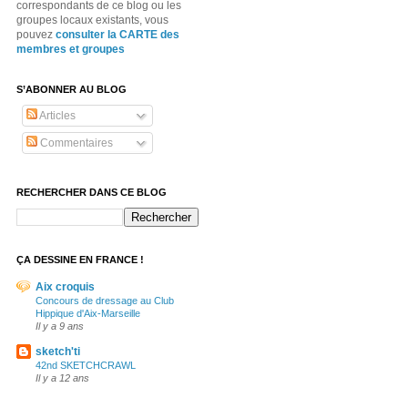
correspondants de ce blog ou les
groupes locaux existants, vous
pouvez
consulter la CARTE des
membres et groupes
S’ABONNER AU BLOG
Articles
Commentaires
RECHERCHER DANS CE BLOG
ÇA DESSINE EN FRANCE !
Aix croquis
Concours de dressage au Club
Hippique d'Aix-Marseille
Il y a 9 ans
sketch'ti
42nd SKETCHCRAWL
Il y a 12 ans