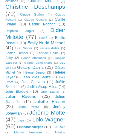
Charline Moreau
(7)
alminhas
(5)
Christine Deschamps
(70)
Claude Guillon
(4)
Claude
Cyrille
Hercent
(1)
Claude Quintric
(1)
Briand
(13)
Cédric Pochon
(13)
Didier
Delphine Laugier
(3)
Millotte
(77)
Emilie
Emdé
(1)
Emily Nudd Mitchell
Renault
(13)
(42)
Eric Nieder
(2)
Fabien Aubril
(5)
Fabien Denoel
(2)
Fabrice Holbé
(2)
Faby
(2)
Florian Afflerbach
(1)
François
Vaudour
(1)
Gabriel Campanario
(1)
Guy
Gérard Darris
(23)
Gérard
Moll
(1)
Hélène
Michel
(4)
Hélène Jégou
(3)
Zeyer
(8)
Jean Yves Sauze
(6)
Joss
Joël Guevara
(11)
Joëlle
Proof
(4)
Sketcher
(6)
Judith Alsop Miles
(14)
Julie Blaquie
(10)
Julie Dautel
(1)
Julien Revenu
(22)
Julien
Juliette Plisson
Schleiffer
(14)
(23)
Jérémy
June Pietra
(5)
Jérôme Motte
Soheylian
(8)
(47)
Lolo Wagner
Lapin
(5)
(60)
Ludivine Alligier
(10)
Luis Ruiz
(2)
Marine Jambeau
(3)
Martine