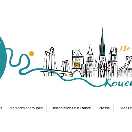
er
Membres et groupes
L'association USk France
Presse
Livres U