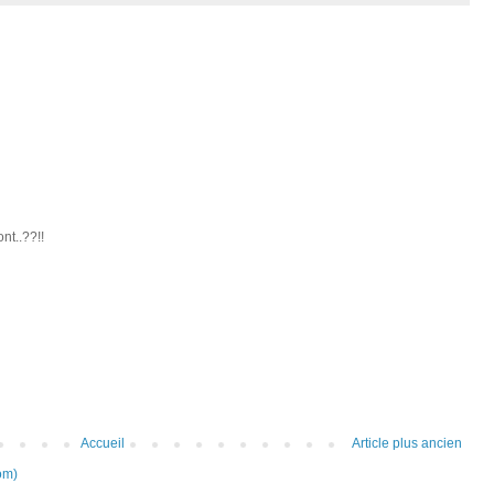
ont..??!!
Accueil
Article plus ancien
om)