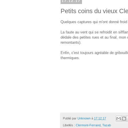
17.12.17
Petits coins du vieux Cl
Quelques captures qui m'ont donné froid 
La faute au vent qui se refroidit en siff
dédale des petites rues et au final, mon 
remontants).
Enfin, c'est toujours agréable de gribouil
thermiques.
Publié par
Unknown
à
17.12.17
Libellés :
Clermont-Ferrand
,
Tazab