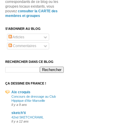
correspondants de ce blog ou les
groupes locaux existants, vous
pouvez
consulter la CARTE des
membres et groupes
S’ABONNER AU BLOG
Articles
Commentaires
RECHERCHER DANS CE BLOG
ÇA DESSINE EN FRANCE !
Aix croquis
Concours de dressage au Club
Hippique d'Aix-Marseille
Il y a 9 ans
sketch'ti
42nd SKETCHCRAWL
Il y a 12 ans