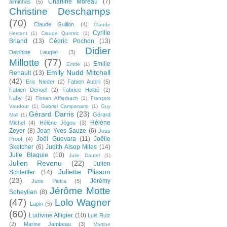
Charline Moreau
(7)
alminhas
(5)
Christine Deschamps
(70)
Claude Guillon
(4)
Claude
Cyrille
Hercent
(1)
Claude Quintric
(1)
Briand
(13)
Cédric Pochon
(13)
Didier
Delphine Laugier
(3)
Millotte
(77)
Emilie
Emdé
(1)
Emily Nudd Mitchell
Renault
(13)
(42)
Eric Nieder
(2)
Fabien Aubril
(5)
Fabien Denoel
(2)
Fabrice Holbé
(2)
Faby
(2)
Florian Afflerbach
(1)
François
Vaudour
(1)
Gabriel Campanario
(1)
Guy
Gérard Darris
(23)
Gérard
Moll
(1)
Hélène
Michel
(4)
Hélène Jégou
(3)
Zeyer
(8)
Jean Yves Sauze
(6)
Joss
Joël Guevara
(11)
Joëlle
Proof
(4)
Sketcher
(6)
Judith Alsop Miles
(14)
Julie Blaquie
(10)
Julie Dautel
(1)
Julien Revenu
(22)
Julien
Juliette Plisson
Schleiffer
(14)
(23)
Jérémy
June Pietra
(5)
Jérôme Motte
Soheylian
(8)
(47)
Lolo Wagner
Lapin
(5)
(60)
Ludivine Alligier
(10)
Luis Ruiz
(2)
Marine Jambeau
(3)
Martine