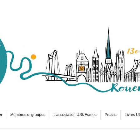
er
Membres et groupes
L'association USk France
Presse
Livres U