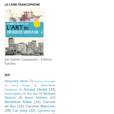
LE LIVRE FRANCOPHONE
par Gabriel Campanario - Editions
Eyrolles
QUI
Alexandre Véron
(7)
Andreas Koeniger
Anne-Marie
(1)
Anna Regge
(1)
Arnaud Heidet
(33)
Desternes
(2)
Bertrand
Astrid Adelizzi
(5)
Ben Bert
(4)
Misischi
(9)
Bruno Mollière
(10)
Bénédicte Klène
(31)
Carnets
de Bru
(16)
Caroline Manceau
(38)
Cat Gout
(32)
Celestinha das