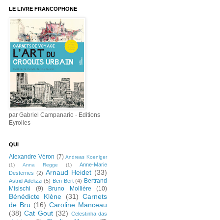
LE LIVRE FRANCOPHONE
par Gabriel Campanario - Editions
Eyrolles
QUI
Alexandre Véron
(7)
Andreas Koeniger
Anne-Marie
(1)
Anna Regge
(1)
Arnaud Heidet
(33)
Desternes
(2)
Bertrand
Astrid Adelizzi
(5)
Ben Bert
(4)
Misischi
(9)
Bruno Mollière
(10)
Bénédicte Klène
(31)
Carnets
de Bru
(16)
Caroline Manceau
(38)
Cat Gout
(32)
Celestinha das