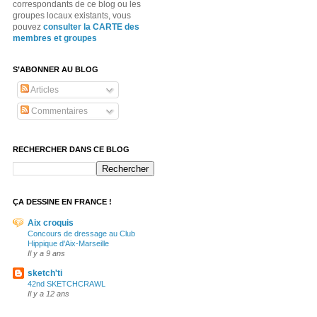
correspondants de ce blog ou les
groupes locaux existants, vous
pouvez
consulter la CARTE des
membres et groupes
S’ABONNER AU BLOG
Articles
Commentaires
RECHERCHER DANS CE BLOG
ÇA DESSINE EN FRANCE !
Aix croquis
Concours de dressage au Club
Hippique d'Aix-Marseille
Il y a 9 ans
sketch'ti
42nd SKETCHCRAWL
Il y a 12 ans