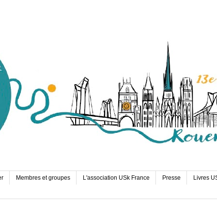
er
Membres et groupes
L'association USk France
Presse
Livres U