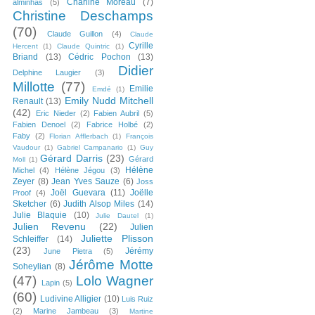
Charline Moreau
(7)
alminhas
(5)
Christine Deschamps
(70)
Claude Guillon
(4)
Claude
Cyrille
Hercent
(1)
Claude Quintric
(1)
Briand
(13)
Cédric Pochon
(13)
Didier
Delphine Laugier
(3)
Millotte
(77)
Emilie
Emdé
(1)
Emily Nudd Mitchell
Renault
(13)
(42)
Eric Nieder
(2)
Fabien Aubril
(5)
Fabien Denoel
(2)
Fabrice Holbé
(2)
Faby
(2)
Florian Afflerbach
(1)
François
Vaudour
(1)
Gabriel Campanario
(1)
Guy
Gérard Darris
(23)
Gérard
Moll
(1)
Hélène
Michel
(4)
Hélène Jégou
(3)
Zeyer
(8)
Jean Yves Sauze
(6)
Joss
Joël Guevara
(11)
Joëlle
Proof
(4)
Sketcher
(6)
Judith Alsop Miles
(14)
Julie Blaquie
(10)
Julie Dautel
(1)
Julien Revenu
(22)
Julien
Juliette Plisson
Schleiffer
(14)
(23)
Jérémy
June Pietra
(5)
Jérôme Motte
Soheylian
(8)
(47)
Lolo Wagner
Lapin
(5)
(60)
Ludivine Alligier
(10)
Luis Ruiz
(2)
Marine Jambeau
(3)
Martine