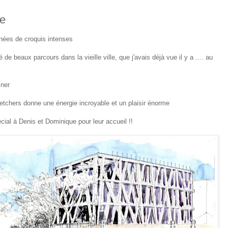
ce
rnées de croquis intenses
de beaux parcours dans la vieille ville, que j'avais déjà vue il y a .... au
iner
etchers donne une énergie incroyable et un plaisir énorme
écial à Denis et Dominique pour leur accueil !!