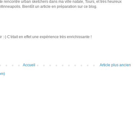
tte rencontre urban sketchers dans ma ville natale, Tours, et très heureux
Minneapolis. Bientôt un article en préparation sur ce blog.
ir :-) C'était en effet une expérience très enrichissante !
Accueil
Article plus ancien
om)