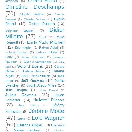
Charline Moreau
(7)
alminhas
(5)
Christine Deschamps
(70)
Claude Guillon
(4)
Claude
Cyrille
Hercent
(1)
Claude Quintric
(1)
Briand
(13)
Cédric Pochon
(13)
Didier
Delphine Laugier
(3)
Millotte
(77)
Emilie
Emdé
(1)
Emily Nudd Mitchell
Renault
(13)
(42)
Eric Nieder
(2)
Fabien Aubril
(5)
Fabien Denoel
(2)
Fabrice Holbé
(2)
Faby
(2)
Florian Afflerbach
(1)
François
Vaudour
(1)
Gabriel Campanario
(1)
Guy
Gérard Darris
(23)
Gérard
Moll
(1)
Hélène
Michel
(4)
Hélène Jégou
(3)
Zeyer
(8)
Jean Yves Sauze
(6)
Joss
Joël Guevara
(11)
Joëlle
Proof
(4)
Sketcher
(6)
Judith Alsop Miles
(14)
Julie Blaquie
(10)
Julie Dautel
(1)
Julien Revenu
(22)
Julien
Juliette Plisson
Schleiffer
(14)
(23)
Jérémy
June Pietra
(5)
Jérôme Motte
Soheylian
(8)
(47)
Lolo Wagner
Lapin
(5)
(60)
Ludivine Alligier
(10)
Luis Ruiz
(2)
Marine Jambeau
(3)
Martine