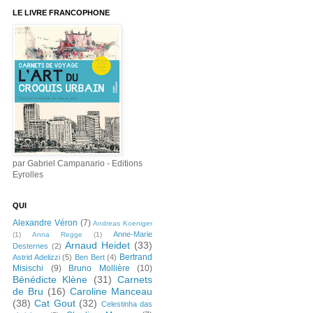
LE LIVRE FRANCOPHONE
par Gabriel Campanario - Editions
Eyrolles
QUI
Alexandre Véron
(7)
Andreas Koeniger
Anne-Marie
(1)
Anna Regge
(1)
Arnaud Heidet
(33)
Desternes
(2)
Bertrand
Astrid Adelizzi
(5)
Ben Bert
(4)
Misischi
(9)
Bruno Mollière
(10)
Bénédicte Klène
(31)
Carnets
de Bru
(16)
Caroline Manceau
(38)
Cat Gout
(32)
Celestinha das