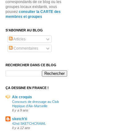
correspondants de ce blog ou les
groupes locaux existants, vous
pouvez
consulter la CARTE des
membres et groupes
S’ABONNER AU BLOG
Articles
Commentaires
RECHERCHER DANS CE BLOG
ÇA DESSINE EN FRANCE !
Aix croquis
Concours de dressage au Club
Hippique d'Aix-Marseille
Il y a 9 ans
sketch'ti
42nd SKETCHCRAWL
Il y a 12 ans