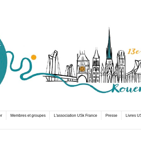
er
Membres et groupes
L'association USk France
Presse
Livres U