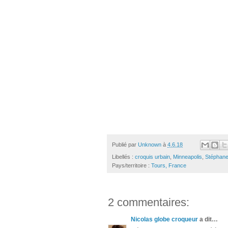
Publié par
Unknown
à
4.6.18
Libellés :
croquis urbain
,
Minneapolis
,
Stéphane
Pays/territoire :
Tours, France
2 commentaires:
Nicolas globe croqueur
a dit…