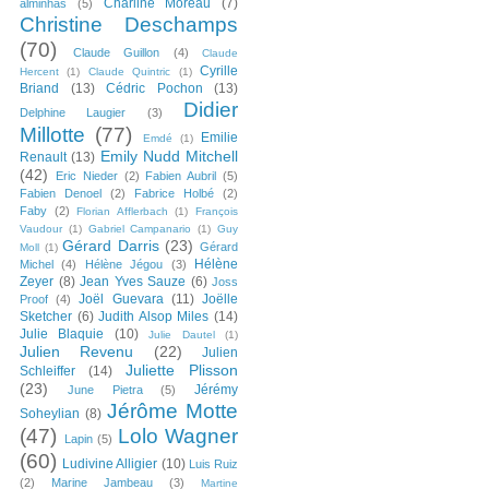
Charline Moreau
(7)
alminhas
(5)
Christine Deschamps
(70)
Claude Guillon
(4)
Claude
Cyrille
Hercent
(1)
Claude Quintric
(1)
Briand
(13)
Cédric Pochon
(13)
Didier
Delphine Laugier
(3)
Millotte
(77)
Emilie
Emdé
(1)
Emily Nudd Mitchell
Renault
(13)
(42)
Eric Nieder
(2)
Fabien Aubril
(5)
Fabien Denoel
(2)
Fabrice Holbé
(2)
Faby
(2)
Florian Afflerbach
(1)
François
Vaudour
(1)
Gabriel Campanario
(1)
Guy
Gérard Darris
(23)
Gérard
Moll
(1)
Hélène
Michel
(4)
Hélène Jégou
(3)
Zeyer
(8)
Jean Yves Sauze
(6)
Joss
Joël Guevara
(11)
Joëlle
Proof
(4)
Sketcher
(6)
Judith Alsop Miles
(14)
Julie Blaquie
(10)
Julie Dautel
(1)
Julien Revenu
(22)
Julien
Juliette Plisson
Schleiffer
(14)
(23)
Jérémy
June Pietra
(5)
Jérôme Motte
Soheylian
(8)
(47)
Lolo Wagner
Lapin
(5)
(60)
Ludivine Alligier
(10)
Luis Ruiz
(2)
Marine Jambeau
(3)
Martine