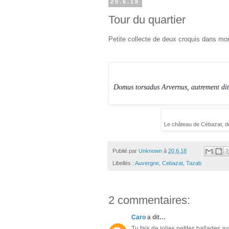
20.6.18
Tour du quartier
Petite collecte de deux croquis dans mo
Domus torsadus Arvernus, autrement dit
Le château de Cébazat, de
Publié par
Unknown
à
20.6.18
Libellés :
Auvergne
,
Cebazat
,
Tazab
2 commentaires:
Caro
a dit…
Tu fais de jolies petites ballades a