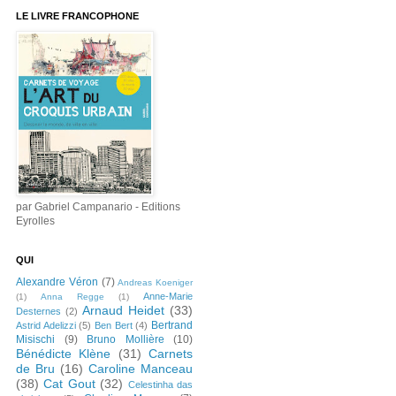
LE LIVRE FRANCOPHONE
par Gabriel Campanario - Editions
Eyrolles
QUI
Alexandre Véron
(7)
Andreas Koeniger
Anne-Marie
(1)
Anna Regge
(1)
Arnaud Heidet
(33)
Desternes
(2)
Bertrand
Astrid Adelizzi
(5)
Ben Bert
(4)
Misischi
(9)
Bruno Mollière
(10)
Bénédicte Klène
(31)
Carnets
de Bru
(16)
Caroline Manceau
(38)
Cat Gout
(32)
Celestinha das