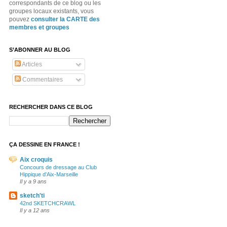
correspondants de ce blog ou les
groupes locaux existants, vous
pouvez
consulter la CARTE des
membres et groupes
S’ABONNER AU BLOG
Articles
Commentaires
RECHERCHER DANS CE BLOG
ÇA DESSINE EN FRANCE !
Aix croquis
Concours de dressage au Club
Hippique d'Aix-Marseille
Il y a 9 ans
sketch'ti
42nd SKETCHCRAWL
Il y a 12 ans