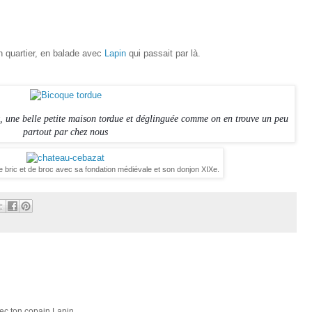
n quartier, en balade avec
Lapin
qui passait par là.
, une belle petite maison tordue et déglinguée comme on en trouve un peu
partout par chez nous
 bric et de broc avec sa fondation médiévale et son donjon XIXe.
vec ton copain Lapin.