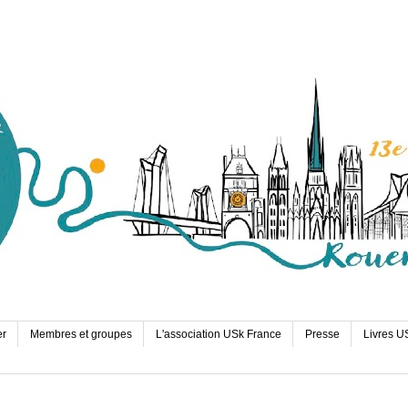
er
Membres et groupes
L'association USk France
Presse
Livres U