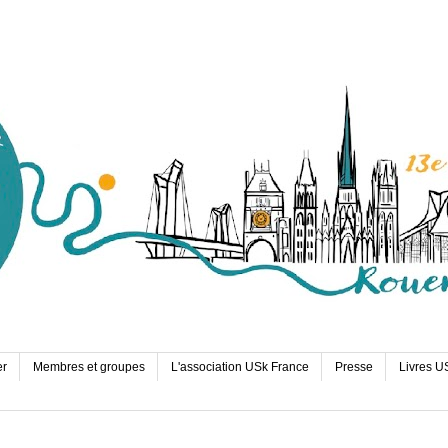
er
Membres et groupes
L'association USk France
Presse
Livres U