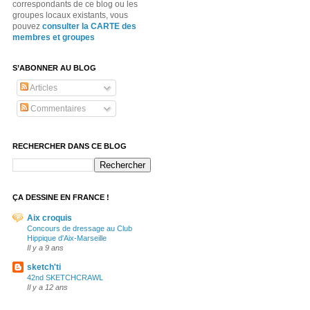
correspondants de ce blog ou les
groupes locaux existants, vous
pouvez
consulter la CARTE des
membres et groupes
S’ABONNER AU BLOG
Articles
Commentaires
RECHERCHER DANS CE BLOG
ÇA DESSINE EN FRANCE !
Aix croquis
Concours de dressage au Club
Hippique d'Aix-Marseille
Il y a 9 ans
sketch'ti
42nd SKETCHCRAWL
Il y a 12 ans