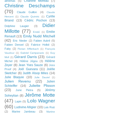
Charline Moreau
(7)
alminhas
(5)
Christine Deschamps
(70)
Claude Guillon
(4)
Claude
Cyrille
Hercent
(1)
Claude Quintric
(1)
Briand
(13)
Cédric Pochon
(13)
Didier
Delphine Laugier
(3)
Millotte
(77)
Emilie
Emdé
(1)
Emily Nudd Mitchell
Renault
(13)
(42)
Eric Nieder
(2)
Fabien Aubril
(5)
Fabien Denoel
(2)
Fabrice Holbé
(2)
Faby
(2)
Florian Afflerbach
(1)
François
Vaudour
(1)
Gabriel Campanario
(1)
Guy
Gérard Darris
(23)
Gérard
Moll
(1)
Hélène
Michel
(4)
Hélène Jégou
(3)
Zeyer
(8)
Jean Yves Sauze
(6)
Joss
Joël Guevara
(11)
Joëlle
Proof
(4)
Sketcher
(6)
Judith Alsop Miles
(14)
Julie Blaquie
(10)
Julie Dautel
(1)
Julien Revenu
(22)
Julien
Juliette Plisson
Schleiffer
(14)
(23)
Jérémy
June Pietra
(5)
Jérôme Motte
Soheylian
(8)
(47)
Lolo Wagner
Lapin
(5)
(60)
Ludivine Alligier
(10)
Luis Ruiz
(2)
Marine Jambeau
(3)
Martine