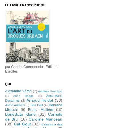
LE LIVRE FRANCOPHONE
par Gabriel Campanario - Editions
Eyrolles
QUI
Alexandre Véron
(7)
Andreas Koeniger
Anne-Marie
(1)
Anna Regge
(1)
Arnaud Heidet
(33)
Desternes
(2)
Bertrand
Astrid Adelizzi
(5)
Ben Bert
(4)
Misischi
(9)
Bruno Mollière
(10)
Bénédicte Klène
(31)
Carnets
de Bru
(16)
Caroline Manceau
(38)
Cat Gout
(32)
Celestinha das