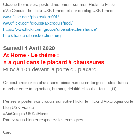
Chaque thème sera posté directement sur mon Flickr, le Flickr
d'AixCroquis, le Flickr USK France et sur ce blog USK France :
www.flickr.com/photos/k-ro001/
www.flickr.com/groups/aixcroquis/pool/
https://www.flickr.com/groups/urbansketchersfrance/
http://france.urbansketchers.org/
Samedi 4 Avril 2020
At Home - Le thème :
Y a quoi dans le placard à chaussures
RDV à 10h devant la porte du placard.
On peut croquer en chaussons, pieds nus ou en tongue… alors faites
marcher votre imagination, humour, débilité et tout et tout... ;O)
Pensez à poster vos croquis sur votre Flickr, le Flickr d’AixCroquis ou le
blog USK France.
#AixCroquis-USKatHome
Portez-vous bien et respectez les consignes.
Caro