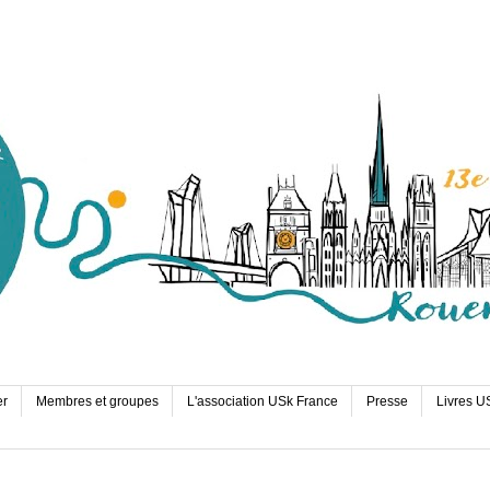
er
Membres et groupes
L'association USk France
Presse
Livres U