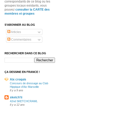
correspondants de ce blog ou les
groupes locaux existants, vous
pouvez
consulter la CARTE des
membres et groupes
S’ABONNER AU BLOG
Articles
Commentaires
RECHERCHER DANS CE BLOG
ÇA DESSINE EN FRANCE !
Aix croquis
Concours de dressage au Club
Hippique d'Aix-Marseille
Il y a 9 ans
sketch'ti
42nd SKETCHCRAWL
Il y a 12 ans