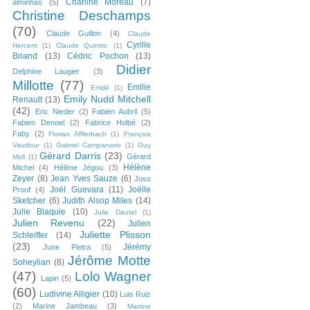
Charline Moreau
(7)
alminhas
(5)
Christine Deschamps
(70)
Claude Guillon
(4)
Claude
Cyrille
Hercent
(1)
Claude Quintric
(1)
Briand
(13)
Cédric Pochon
(13)
Didier
Delphine Laugier
(3)
Millotte
(77)
Emilie
Emdé
(1)
Emily Nudd Mitchell
Renault
(13)
(42)
Eric Nieder
(2)
Fabien Aubril
(5)
Fabien Denoel
(2)
Fabrice Holbé
(2)
Faby
(2)
Florian Afflerbach
(1)
François
Vaudour
(1)
Gabriel Campanario
(1)
Guy
Gérard Darris
(23)
Gérard
Moll
(1)
Hélène
Michel
(4)
Hélène Jégou
(3)
Zeyer
(8)
Jean Yves Sauze
(6)
Joss
Joël Guevara
(11)
Joëlle
Proof
(4)
Sketcher
(6)
Judith Alsop Miles
(14)
Julie Blaquie
(10)
Julie Dautel
(1)
Julien Revenu
(22)
Julien
Juliette Plisson
Schleiffer
(14)
(23)
Jérémy
June Pietra
(5)
Jérôme Motte
Soheylian
(8)
(47)
Lolo Wagner
Lapin
(5)
(60)
Ludivine Alligier
(10)
Luis Ruiz
(2)
Marine Jambeau
(3)
Martine