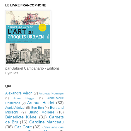
LE LIVRE FRANCOPHONE
par Gabriel Campanario - Editions
Eyrolles
QUI
Alexandre Véron
(7)
Andreas Koeniger
Anne-Marie
(1)
Anna Regge
(1)
Arnaud Heidet
(33)
Desternes
(2)
Bertrand
Astrid Adelizzi
(5)
Ben Bert
(4)
Misischi
(9)
Bruno Mollière
(10)
Bénédicte Klène
(31)
Carnets
de Bru
(16)
Caroline Manceau
(38)
Cat Gout
(32)
Celestinha das