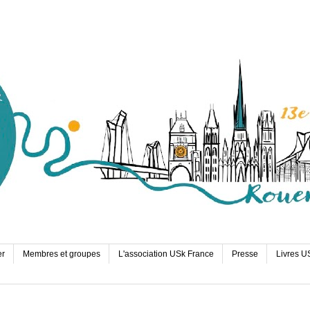
er
Membres et groupes
L'association USk France
Presse
Livres U