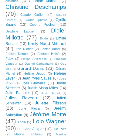
Charline Moreau
(7)
alminhas
(5)
Christine Deschamps
(70)
Claude Guillon
(4)
Claude
Cyrille
Hercent
(1)
Claude Quintric
(1)
Briand
(13)
Cédric Pochon
(13)
Didier
Delphine Laugier
(3)
Millotte
(77)
Emilie
Emdé
(1)
Emily Nudd Mitchell
Renault
(13)
(42)
Eric Nieder
(2)
Fabien Aubril
(5)
Fabien Denoel
(2)
Fabrice Holbé
(2)
Faby
(2)
Florian Afflerbach
(1)
François
Vaudour
(1)
Gabriel Campanario
(1)
Guy
Gérard Darris
(23)
Gérard
Moll
(1)
Hélène
Michel
(4)
Hélène Jégou
(3)
Zeyer
(8)
Jean Yves Sauze
(6)
Joss
Joël Guevara
(11)
Joëlle
Proof
(4)
Sketcher
(6)
Judith Alsop Miles
(14)
Julie Blaquie
(10)
Julie Dautel
(1)
Julien Revenu
(22)
Julien
Juliette Plisson
Schleiffer
(14)
(23)
Jérémy
June Pietra
(5)
Jérôme Motte
Soheylian
(8)
(47)
Lolo Wagner
Lapin
(5)
(60)
Ludivine Alligier
(10)
Luis Ruiz
(2)
Marine Jambeau
(3)
Martine