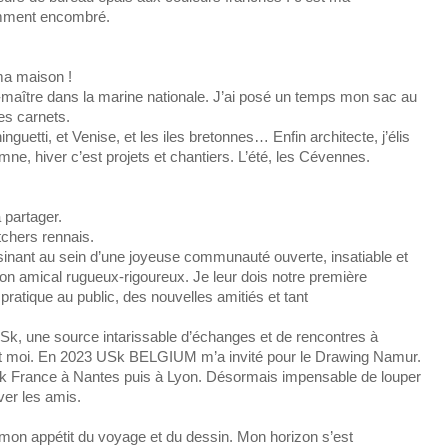
amment encombré.
 ma maison !
ier-maître dans la marine nationale. J’ai posé un temps mon sac au
es carnets.
uetti, et Venise, et les iles bretonnes… Enfin architecte, j’élis
ne, hiver c’est projets et chantiers. L’été, les Cévennes.
 partager.
etchers rennais.
sinant au sein d’une joyeuse communauté ouverte, insatiable et
on amical rugueux-rigoureux. Je leur dois notre première
 pratique au public, des nouvelles amitiés et tant
, une source intarissable d’échanges et de rencontres à
nt moi. En 2023 USk BELGIUM m’a invité pour le Drawing Namur.
Sk France à Nantes puis à Lyon. Désormais impensable de louper
ver les amis.
 mon appétit du voyage et du dessin. Mon horizon s’est