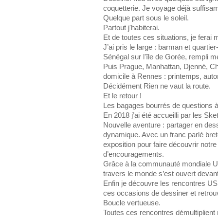
coquetterie. Je voyage déjà suffis
Quelque part sous le soleil.
Partout j'habiterai.
Et de toutes ces situations, je ferai
J’ai pris le large : barman et quart
Sénégal sur l'île de Gorée, rempli m
Puis Prague, Manhattan, Djenné, Ching
domicile à Rennes : printemps, autom
Décidément Rien ne vaut la route.
Et le retour !
Les bagages bourrés de questions à
En 2018 j’ai été accueilli par les Sk
Nouvelle aventure : partager en des
dynamique. Avec un franc parlé bret
exposition pour faire découvrir notre
d’encouragements.
Grâce à la communauté mondiale USk
travers le monde s’est ouvert deva
Enfin je découvre les rencontres U
ces occasions de dessiner et retrou
Boucle vertueuse.
Toutes ces rencontres démultiplient