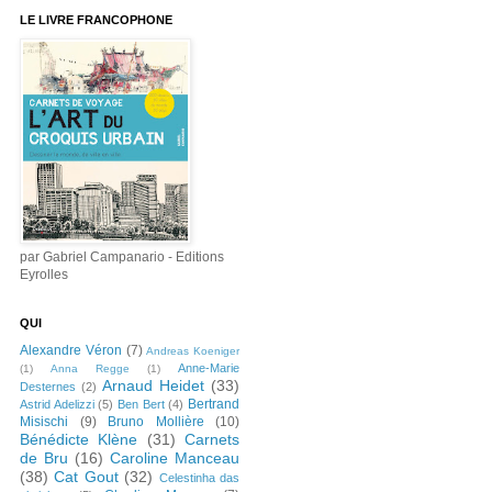
LE LIVRE FRANCOPHONE
par Gabriel Campanario - Editions
Eyrolles
QUI
Alexandre Véron
(7)
Andreas Koeniger
Anne-Marie
(1)
Anna Regge
(1)
Arnaud Heidet
(33)
Desternes
(2)
Bertrand
Astrid Adelizzi
(5)
Ben Bert
(4)
Misischi
(9)
Bruno Mollière
(10)
Bénédicte Klène
(31)
Carnets
de Bru
(16)
Caroline Manceau
(38)
Cat Gout
(32)
Celestinha das