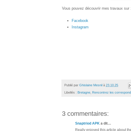
Vous pouvez découvrir mes travaux sur 
Facebook
Instagram
Publié par
Ghislaine Mesnil
à
23.10.25
Libellés :
Bretagne
,
Rencontrez les correspond
3 commentaires:
Snaptriod APK
a dit…
Really enjoyed this article about 