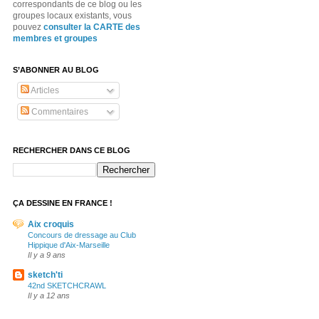
correspondants de ce blog ou les
groupes locaux existants, vous
pouvez
consulter la CARTE des
membres et groupes
S’ABONNER AU BLOG
Articles
Commentaires
RECHERCHER DANS CE BLOG
ÇA DESSINE EN FRANCE !
Aix croquis
Concours de dressage au Club
Hippique d'Aix-Marseille
Il y a 9 ans
sketch'ti
42nd SKETCHCRAWL
Il y a 12 ans