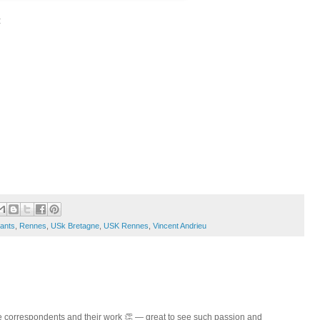
:
ants
,
Rennes
,
USk Bretagne
,
USK Rennes
,
Vincent Andrieu
the correspondents and their work 👏 — great to see such passion and