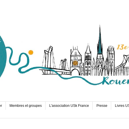
er
Membres et groupes
L'association USk France
Presse
Livres U