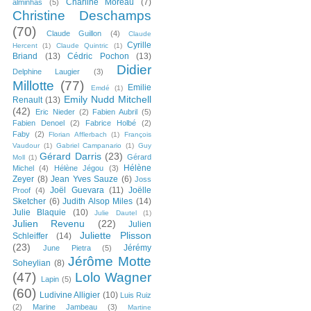
Charline Moreau
(7)
alminhas
(5)
Christine Deschamps
(70)
Claude Guillon
(4)
Claude
Cyrille
Hercent
(1)
Claude Quintric
(1)
Briand
(13)
Cédric Pochon
(13)
Didier
Delphine Laugier
(3)
Millotte
(77)
Emilie
Emdé
(1)
Emily Nudd Mitchell
Renault
(13)
(42)
Eric Nieder
(2)
Fabien Aubril
(5)
Fabien Denoel
(2)
Fabrice Holbé
(2)
Faby
(2)
Florian Afflerbach
(1)
François
Vaudour
(1)
Gabriel Campanario
(1)
Guy
Gérard Darris
(23)
Gérard
Moll
(1)
Hélène
Michel
(4)
Hélène Jégou
(3)
Zeyer
(8)
Jean Yves Sauze
(6)
Joss
Joël Guevara
(11)
Joëlle
Proof
(4)
Sketcher
(6)
Judith Alsop Miles
(14)
Julie Blaquie
(10)
Julie Dautel
(1)
Julien Revenu
(22)
Julien
Juliette Plisson
Schleiffer
(14)
(23)
Jérémy
June Pietra
(5)
Jérôme Motte
Soheylian
(8)
(47)
Lolo Wagner
Lapin
(5)
(60)
Ludivine Alligier
(10)
Luis Ruiz
(2)
Marine Jambeau
(3)
Martine