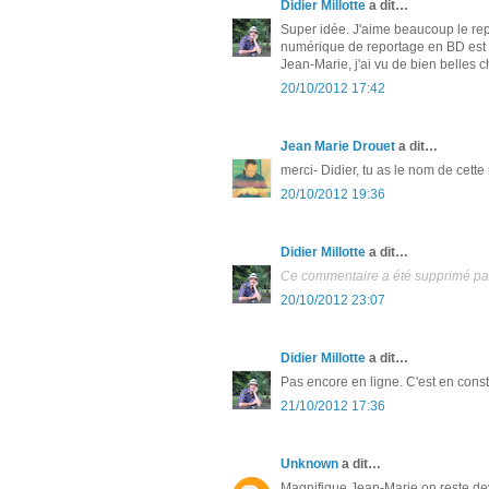
Didier Millotte
a dit…
Super idée. J'aime beaucoup le re
numérique de reportage en BD est 
Jean-Marie, j'ai vu de bien belles c
20/10/2012 17:42
Jean Marie Drouet
a dit…
merci- Didier, tu as le nom de cett
20/10/2012 19:36
Didier Millotte
a dit…
Ce commentaire a été supprimé par 
20/10/2012 23:07
Didier Millotte
a dit…
Pas encore en ligne. C'est en constr
21/10/2012 17:36
Unknown
a dit…
Magnifique Jean-Marie on reste dev