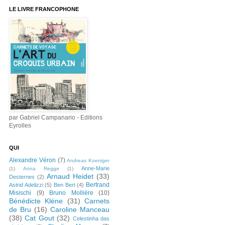
LE LIVRE FRANCOPHONE
par Gabriel Campanario - Editions
Eyrolles
QUI
Alexandre Véron
(7)
Andreas Koeniger
Anne-Marie
(1)
Anna Regge
(1)
Arnaud Heidet
(33)
Desternes
(2)
Bertrand
Astrid Adelizzi
(5)
Ben Bert
(4)
Misischi
(9)
Bruno Mollière
(10)
Bénédicte Klène
(31)
Carnets
de Bru
(16)
Caroline Manceau
(38)
Cat Gout
(32)
Celestinha das