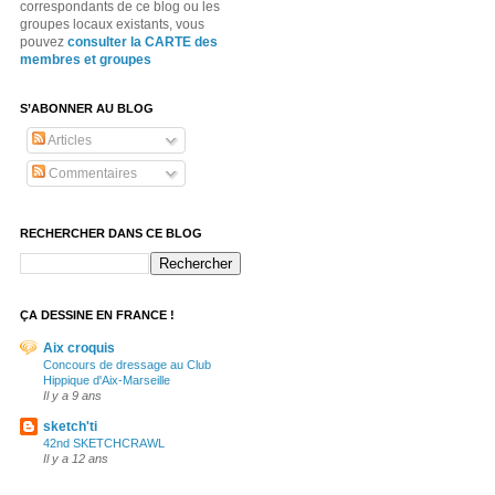
correspondants de ce blog ou les
groupes locaux existants, vous
pouvez
consulter la CARTE des
membres et groupes
S’ABONNER AU BLOG
Articles
Commentaires
RECHERCHER DANS CE BLOG
ÇA DESSINE EN FRANCE !
Aix croquis
Concours de dressage au Club
Hippique d'Aix-Marseille
Il y a 9 ans
sketch'ti
42nd SKETCHCRAWL
Il y a 12 ans