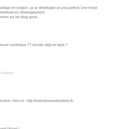
portage en croquis. ça se développe un peu partout. Une revue
d'ailleurs en développement.
hoses sur ton blog aussi.
e revue numérique ?? est elle déjà en ligne ?
l'auteur.
uction. Infos ici : http://www.larevuedessinee.fr/
ant l'écran !