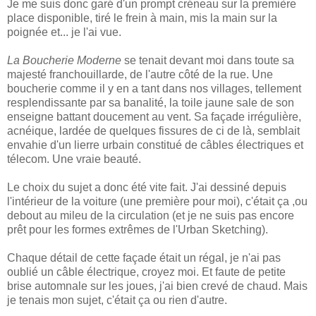
Je me suis donc garé d'un prompt créneau sur la première
place disponible, tiré le frein à main, mis la main sur la
poignée et... je l'ai vue.
La Boucherie Moderne
se tenait devant moi dans toute sa
majesté franchouillarde, de l'autre côté de la rue. Une
boucherie comme il y en a tant dans nos villages, tellement
resplendissante par sa banalité, la toile jaune sale de son
enseigne battant doucement au vent. Sa façade irrégulière,
acnéique, lardée de quelques fissures de ci de là, semblait
envahie d'un lierre urbain constitué de câbles électriques et
télecom. Une vraie beauté.
Le choix du sujet a donc été vite fait. J'ai dessiné depuis
l'intérieur de la voiture (une première pour moi), c'était ça ,ou
debout au mileu de la circulation (et je ne suis pas encore
prêt pour les formes extrêmes de l'Urban Sketching).
Chaque détail de cette façade était un régal, je n'ai pas
oublié un câble électrique, croyez moi. Et faute de petite
brise automnale sur les joues, j'ai bien crevé de chaud. Mais
je tenais mon sujet, c'était ça ou rien d'autre.